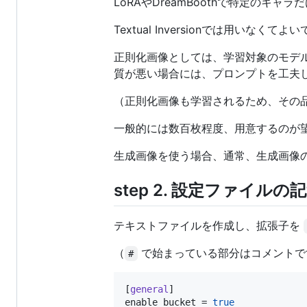
LoRAやDreamBoothで特定の
Textual Inversionでは用いな
正則化画像としては、学習対象のモデル
質が悪い場合には、プロンプトを工夫
（正則化画像も学習されるため、その
一般的には数百枚程度、用意するのが望
生成画像を使う場合、通常、生成画像の
step 2. 設定ファイルの
テキストファイルを作成し、拡張子を
（
で始まっている部分はコメントで
#
[
general
enable_bucket
 = 
true