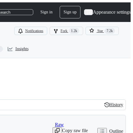
Appearance settings
Sign in
Sign up
search
Notifications
Fork
1.2k
Star
7.2k
Insights
History
History
Raw
Copy raw file
Outline