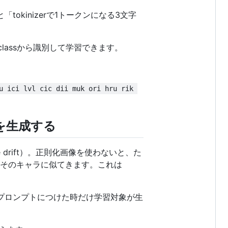
okinizerで1トークンになる3文字
をclassから識別して学習できます。
u ici lvl cic dii muk ori hru rik 
像を生成する
 drift）。正則化画像を使わないと、た
そのキャラに似てきます。これは
er をプロンプトにつけた時だけ学習対象が生