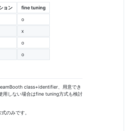
プション
fine tuning
o
x
o
o
th class+identifier、用意でき
ない場合はfine tuning方式も検討
ng方式のみです。