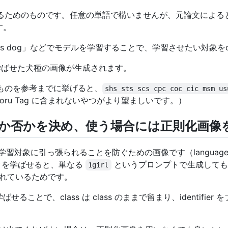
学習するためのものです。任意の単語で構いませんが、元論文によると「t
す。
とえば「shs dog」などでモデルを学習することで、学習させたい対象
ば学ばせた犬種の画像が生成されます。
いるものを参考までに挙げると、
shs sts scs cpc coc cic msm us
ooru Tag に含まれないやつがより望ましいです。）
を使うか否かを決め、使う場合には正則化画
学習対象に引っ張られることを防ぐための画像です（language
タを学ばせると、単なる
というプロンプトで生成しても
1girl
れているためです。
ことで、class は class のままで留まり、identifi