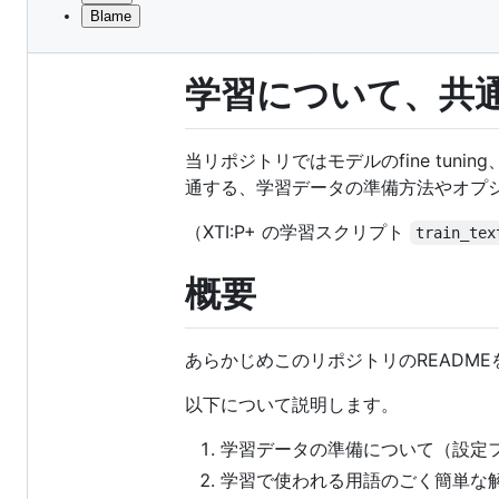
Blame
File
ドキュメント更新中のため記述に誤り
metadata
学習について、共
and
controls
当リポジトリではモデルのfine tuning
通する、学習データの準備方法やオプ
（XTI:P+ の学習スクリプト
train_tex
概要
あらかじめこのリポジトリのREADM
以下について説明します。
学習データの準備について（設定
学習で使われる用語のごく簡単な