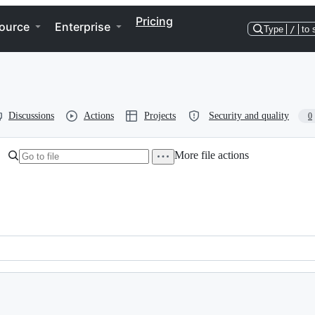
Pricing
ource
Enterprise
Type
/
to 
Discussions
Actions
Projects
Security and quality
0
More file actions