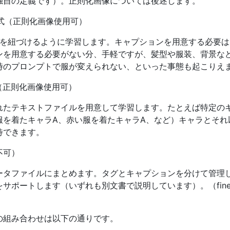
独自の定義です）。正則化画像については後述します。
fier方式（正則化画像使用可）
) に学習対象を紐づけるように学習します。キャプションを用意する
用意する必要がない分、手軽ですが、髪型や服装、背景など学習デー
時のプロンプトで服が変えられない、といった事態も起こりえ
式（正則化画像使用可）
れたテキストファイルを用意して学習します。たとえば特定の
服を着たキャラA、赤い服を着たキャラA、など）キャラとそれ
待できます。
用不可）
タファイルにまとめます。タグとキャプションを分けて管理したり
ポートします（いずれも別文書で説明しています）。（fine tun
の組み合わせは以下の通りです。