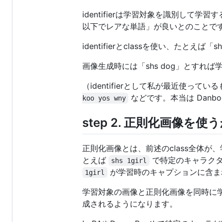
identifierは学習対象を識別して
以下でレアな単語」が良いとのことで
identifierとclassを使い、た
画像生成時には「shs dog」とすれ
（identifierとして私が最近使って
などです。本当は Danb
koo yos wny
step 2. 正則化画像
正則化画像とは、前述のclass全体が、
とえば
で特定のキャラク
shs 1girl
が学習時のキャプションに含ま
1girl
学習対象の画像と正則化画像を同時に学ばせる
成されるようになります。