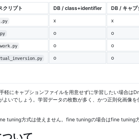
スクリプト
DB / class+identifier
DB / キャ
x
x
e.py
o
o
.py
o
o
twork.py
o
o
xtual_inversion.py
いては、手軽にキャプションファイルを用意せずに学習したい場合はDreamBoo
方式がよいでしょう。学習データの枚数が多く、かつ正則化画像を使用し
 tuning方式は使えません。fine tuningの場合はfine tuni
について