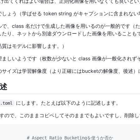
キャラだけ出てくればよい場合は、正則化画像を用いなくても良いと
くてよいでしょう（学ばせる token string がキャプションに含
で、class 名だけで生成した画像を用いるのが一般的です（
したり、ネットから別途ダウンロードした画像を用いることも
品質はモデルに影響します。）
ましいようです（枚数が少ないと class 画像が一般化され
サイズは学習解像度（より正確にはbucketの解像度、後述
記述
にします。たとえば以下のように記述します。
.toml
すので、このままコピペしてそのままでもよいですし、削除し
#
 Aspect Ratio Bucketingを使うか否か