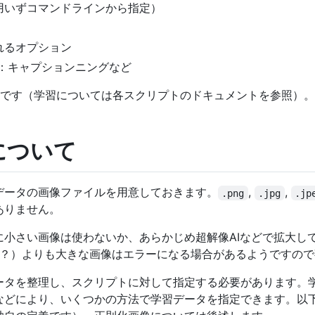
用いずコマンドラインから指定）
れるオプション
タ準備：キャプションニングなど
能です（学習については各スクリプトのドキュメントを参照）。
について
データの画像ファイルを用意しておきます。
,
,
.png
.jpg
.jp
ありません。
に小さい画像は使わないか、あらかじめ超解像AIなどで拡大し
ル程度？）よりも大きな画像はエラーになる場合があるようですの
ータを整理し、スクリプトに対して指定する必要があります。
などにより、いくつかの方法で学習データを指定できます。以