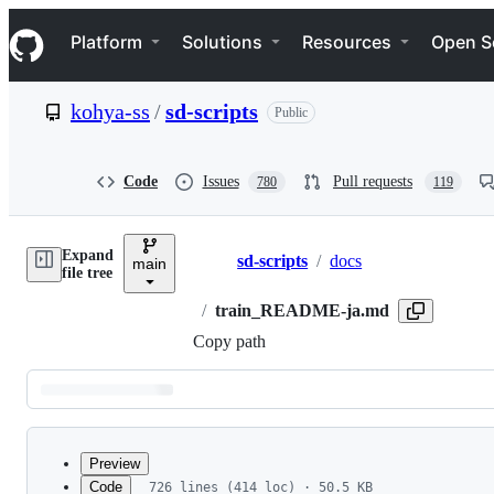
S
Navigation Menu
k
Platform
Solutions
Resources
Open S
i
p
t
kohya-ss
/
sd-scripts
Public
o
c
o
n
Code
Issues
Pull requests
780
119
t
e
n
Expand
t
sd-scripts
/
docs
main
Breadcrumbs
file tree
/
train_README-ja.md
Copy path
Latest
commit
Preview
Code
726 lines (414 loc) · 50.5 KB