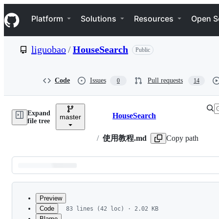
S
Navigation Menu
k
Platform
Solutions
Resources
Open S
i
p
t
liguobao
/
HouseSearch
Public
o
c
o
n
Code
Issues
Pull requests
0
14
t
e
n
Expand
t
HouseSearch
master
Breadcrumbs
file tree
/
使用教程.md
Copy path
Latest
commit
Preview
Code
83 lines (42 loc) · 2.02 KB
Blame