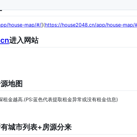
程
/app/house-map/#/
](
https://house2048.cn/app/house-map/
.cn
进入网站
房源地图
租金越高.(PS:蓝色代表提取租金异常或没有租金信息)
所有城市列表+房源分来