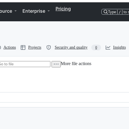
Pricing
ource
Enterprise
Type
/
to 
Actions
Projects
Security and quality
Insights
0
More file actions