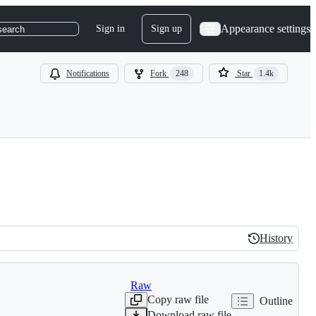
Appearance settings
Sign in
Sign up
search
Notifications
Fork
248
Star
1.4k
History
History
Raw
Copy raw file
Outline
Download raw file