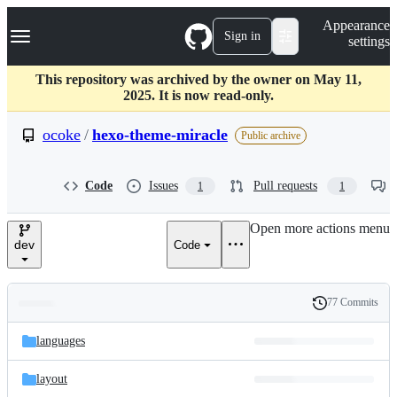
S
Navigation Menu
Appearance
k
Sign in
settings
i
p
t
This repository was archived by the owner on May 11,
o
2025. It is now read-only.
c
o
ocoke
/
hexo-theme-miracle
Public archive
n
t
e
Code
Issues
Pull requests
1
1
n
t
Open more actions menu
dev
Code
77 Commits
Folders
History
Latest
and
languages
commit
files
layout