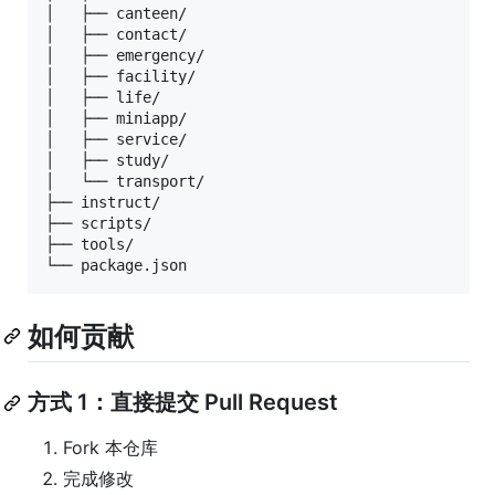
│   ├── canteen/

│   ├── contact/

│   ├── emergency/

│   ├── facility/

│   ├── life/

│   ├── miniapp/

│   ├── service/

│   ├── study/

│   └── transport/

├── instruct/

├── scripts/

├── tools/

如何贡献
方式 1：直接提交 Pull Request
Fork 本仓库
完成修改