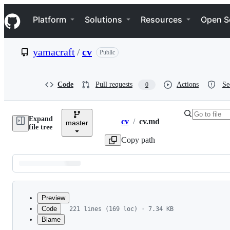
S
Navigation Menu
k
Platform
Solutions
Resources
Open S
i
p
t
yamacraft
/
cv
Public
o
c
o
n
Code
Pull requests
Actions
Se
0
t
e
n
Expand
t
cv
/
cv.md
master
Breadcrumbs
file tree
Copy path
Latest
commit
Preview
Code
221 lines (169 loc) · 7.34 KB
Blame
File
職務経歴書