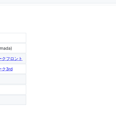
mada)
ークフロント
ク3rd