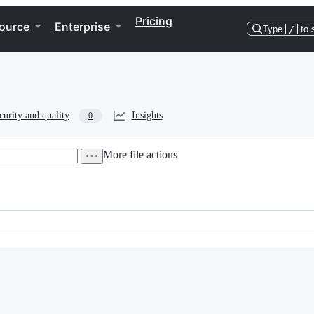
Pricing
ource
Enterprise
Type
/
to 
curity and quality
Insights
0
More file actions