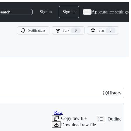
Appearance settings
Sign in
Sign up
search
Notifications
Fork
0
Star
0
History
History
Raw
Copy raw file
Outline
Download raw file