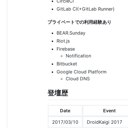
CircleCI
GitLab CI(+GitLab Runner)
プライベートでの利用経験あり
BEAR.Sunday
Riot.js
Firebase
Notification
Bitbucket
Google Cloud Platform
Cloud DNS
登壇歴
Date
Event
2017/03/10
DroidKaigi 2017