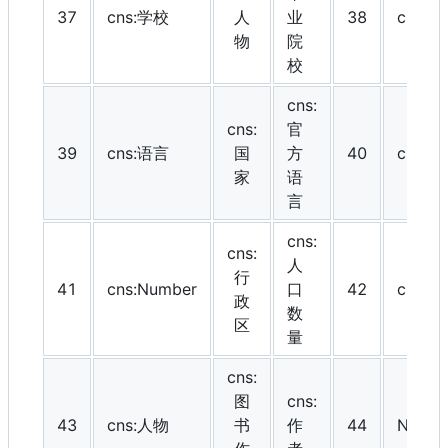
37
cns:学校
人
业
38
cns:N
物
院
校
cns:
cns:
官
39
cns:语言
国
方
40
cns:Te
家
语
言
cns:
cns:
人
行
41
cns:Number
口
42
cns:
政
数
区
量
cns:
图
cns:
43
cns:人物
书
作
44
None