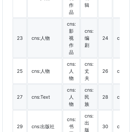
作
辑
品
cns:
影
cns:
23
cns:人物
视
编
24
cns:
作
剧
品
cns:
cns:
25
cns:人物
人
丈
26
cns:Te
物
夫
cns:
cns:
27
cns:Text
人
民
28
cns:Te
物
族
cns:
cns:
出
29
cns:出版社
书
30
cns:
版