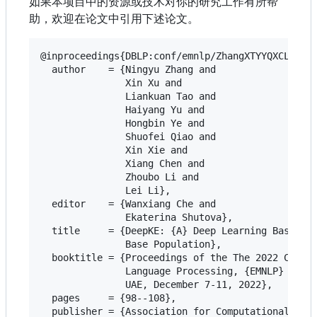
如果本项目中的资源或技术对你的研究工作有所帮
助，欢迎在论文中引用下述论文。
@inproceedings{DBLP:conf/emnlp/ZhangXTYYQXCLL22,

  author    = {Ningyu Zhang and

               Xin Xu and

               Liankuan Tao and

               Haiyang Yu and

               Hongbin Ye and

               Shuofei Qiao and

               Xin Xie and

               Xiang Chen and

               Zhoubo Li and

               Lei Li},

  editor    = {Wanxiang Che and

               Ekaterina Shutova},

  title     = {DeepKE: {A} Deep Learning Based Kn
               Base Population},

  booktitle = {Proceedings of the The 2022 Confer
               Language Processing, {EMNLP} 2022 
               UAE, December 7-11, 2022},

  pages     = {98--108},

  publisher = {Association for Computational Ling