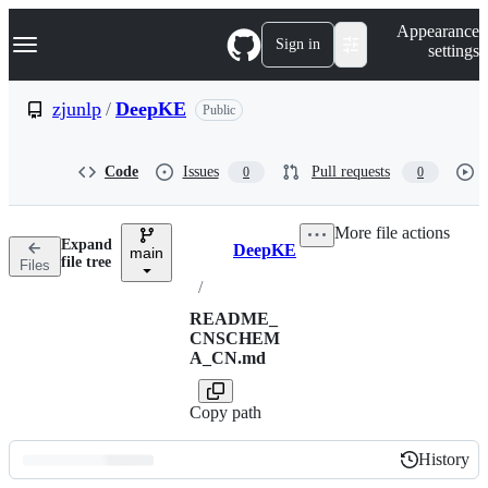
S
Navigation Menu
Appearance
k
Sign in
settings
i
p
t
zjunlp
/
DeepKE
Public
o
c
o
Code
Issues
Pull requests
0
0
n
t
e
More file actions
n
Expand
DeepKE
t
main
Breadcrumbs
file tree
Files
/
README_
CNSCHEM
A_CN.md
Copy path
History
History