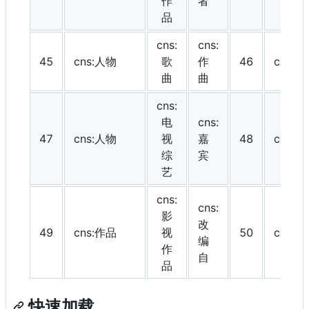
作
者
品
cns:
cns:
45
cns:人物
歌
作
46
cns:
曲
曲
cns:
电
cns:
47
cns:人物
视
嘉
48
cns:
综
宾
艺
cns:
cns:
影
改
49
cns:作品
视
50
cns:
编
作
自
品
快速加载