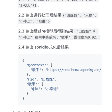
。
'I-QEE')]
2.2 输出进行处理后结果
{'田馥甄': '人物', 
'小幸运': '歌曲'}
2.3 输出经过re模型后得到结果
 "田馥甄" 和 
"小幸运" 在句中关系为："歌手"，置信度为0.92。
2.4 输出jsonld格式化后结果
{

"
@context
"
: {

"
歌手
"
: 
"
https://cnschema.openkg.cn/item/
  },

"
@id
"
: 
"
田馥甄
"
,

"
歌手
"
: {

"
@id
"
: 
"
小幸运
"
  }

}