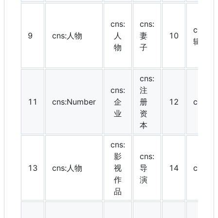
cns:
cns:
cns:
9
cns:人物
人
妻
10
辑
物
子
cns:
cns:
注
11
cns:Number
企
册
12
cns:
业
资
本
cns:
影
cns:
13
cns:人物
视
导
14
cns:Te
作
演
品