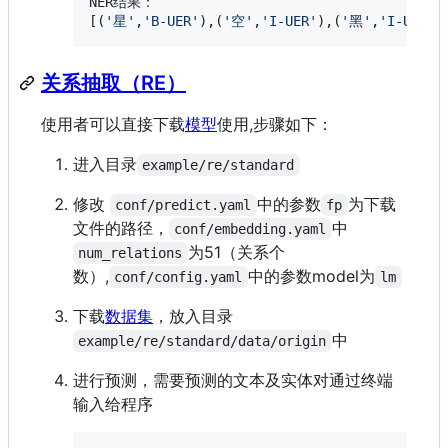
NER结果：

[(
'
星
'
,
'
B-UER
'
),(
'
空
'
,
'
I-UER
'
),(
'
黑
'
,
'
I-UER
'
)
关系抽取（RE）
使用者可以直接下载
模型
使用,步骤如下：
进入目录
example/re/standard
修改
中的参数
为下载
conf/predict.yaml
fp
文件的路径，
中
conf/embedding.yaml
为51（关系个
num_relations
数）,
中的参数model为
conf/config.yaml
lm
下载
数据集
，放入目录
中
example/re/standard/data/origin
进行预测，需要预测的文本及实体对通过终端
输入给程序