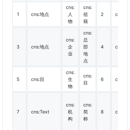
cns:
cns:
1
cns:地点
人
祖
2
cns:
物
籍
cns:
cns:
总
3
cns:地点
企
部
4
cns:
业
地
点
cns:
cns:
5
cns:目
生
6
cns:N
目
物
cns:
cns:
7
cns:Text
机
简
8
cns:Da
构
称