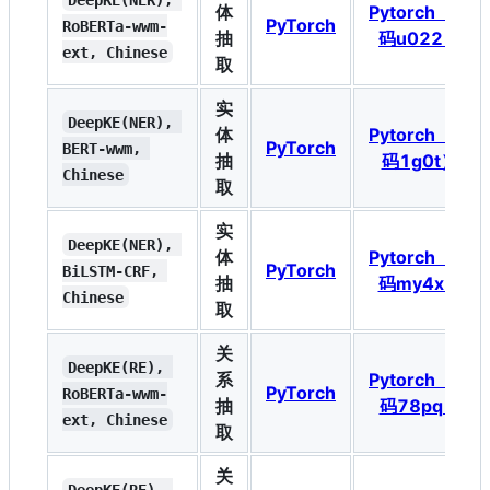
体
Pytorch（密
PyTorch
RoBERTa-wwm-
抽
码u022）
ext, Chinese
取
实
DeepKE(NER), 
体
Pytorch（密
PyTorch
BERT-wwm, 
抽
码1g0t）
Chinese
取
实
DeepKE(NER), 
体
Pytorch（密
PyTorch
BiLSTM-CRF, 
抽
码my4x）
Chinese
取
关
DeepKE(RE), 
系
Pytorch（密
PyTorch
RoBERTa-wwm-
抽
码78pq）
ext, Chinese
取
关
DeepKE(RE), 