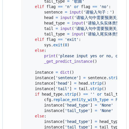
tail_type
=
'歌曲'
elif
flag
==
'n'
or
flag
==
'no'
:

sentence
=
input
(
'请输入句子：'
)

head
=
input
(
'请输入句中需要预测关系的头
head_type
=
input
(
'请输入头实体类型：'
)

tail
=
input
(
'请输入句中需要预测关系的尾
tail_type
=
input
(
'请输入尾实体类型：'
)

elif
flag
==
'exit'
:

sys
.
exit
(
0
)

else
:

print
(
'please input yes or no, or ex
_get_predict_instance
()

instance
=
dict
()

instance
[
'sentence'
] 
=
sentence
.
strip
()

instance
[
'head'
] 
=
head
.
strip
()

instance
[
'tail'
] 
=
tail
.
strip
()

if
head_type
.
strip
() 
==
''
or
tail_type
.
cfg
.
replace_entity_with_type
=
False
instance
[
'head_type'
] 
=
'None'
instance
[
'tail_type'
] 
=
'None'
else
:

instance
[
'head_type'
] 
=
head_type
.
st
instance
[
'tail_type'
] 
=
tail_type
.
st