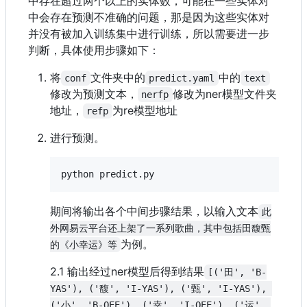
中存在超过两个以上的实体数，可能在一些实体对
中会存在预测不准确的问题，那是因为这些实体对
并没有被加入训练集中进行训练，所以需要进一步
判断，具体使用步骤如下：
将
文件夹中的
中的
conf
predict.yaml
text
修改为预测文本，
修改为ner模型文件夹
nerfp
地址，
为re模型地址
refp
进行预测。
python predict.py
期间将输出各个中间步骤结果，以输入文本
此
外网易云平台还上架了一系列歌曲，其中包括田馥甄
为例。
的《小幸运》等
2.1 输出经过ner模型后得到结果
[('田', 'B-
YAS'), ('馥', 'I-YAS'), ('甄', 'I-YAS'), 
('小', 'B-QEE'), ('幸', 'I-QEE'), ('运', 