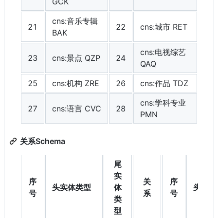
GCK
cns:音乐专辑
21
22
cns:城市 RET
BAK
cns:电视综艺
23
cns:景点 QZP
24
QAQ
25
cns:机构 ZRE
26
cns:作品 TDZ
cns:学科专业
27
cns:语言 CVC
28
PMN
关系Schema
尾
实
序
关
序
头实体类型
体
头实体
号
系
号
类
型