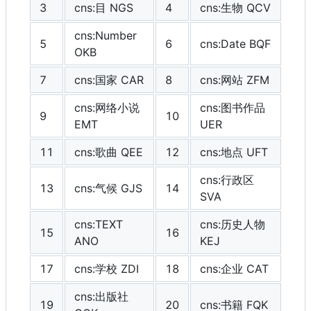
3
cns:目 NGS
4
cns:生物 QCV
cns:Number
5
6
cns:Date BQF
OKB
7
cns:国家 CAR
8
cns:网站 ZFM
cns:网络小说
cns:图书作品
9
10
EMT
UER
11
cns:歌曲 QEE
12
cns:地点 UFT
cns:行政区
13
cns:气候 GJS
14
SVA
cns:TEXT
cns:历史人物
15
16
ANO
KEJ
17
cns:学校 ZDI
18
cns:企业 CAT
cns:出版社
19
20
cns:书籍 FQK