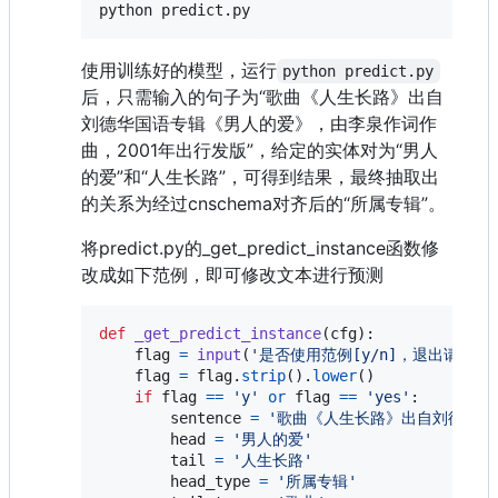
python predict.py
使用训练好的模型，运行
python predict.py
后，只需输入的句子为“歌曲《人生长路》出自
刘德华国语专辑《男人的爱》，由李泉作词作
曲，2001年出行发版”，给定的实体对为“男人
的爱”和“人生长路”，可得到结果，最终抽取出
的关系为经过cnschema对齐后的“所属专辑”。
将predict.py的_get_predict_instance函数修
改成如下范例，即可修改文本进行预测
def
_get_predict_instance
(
cfg
):

flag
=
input
(
'是否使用范例[y/n]，退出请输入: e
flag
=
flag
.
strip
().
lower
()

if
flag
==
'y'
or
flag
==
'yes'
:

sentence
=
'歌曲《人生长路》出自刘德华国
head
=
'男人的爱'
tail
=
'人生长路'
head_type
=
'所属专辑'