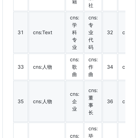
籍
社
cns:
cns:
学
专
31
cns:Text
科
业
32
cns:
专
代
业
码
cns:
cns:
33
cns:人物
歌
作
34
cns:
曲
曲
cns:
cns:
董
35
cns:人物
企
36
cns:Da
事
业
长
cns:
cns:
毕