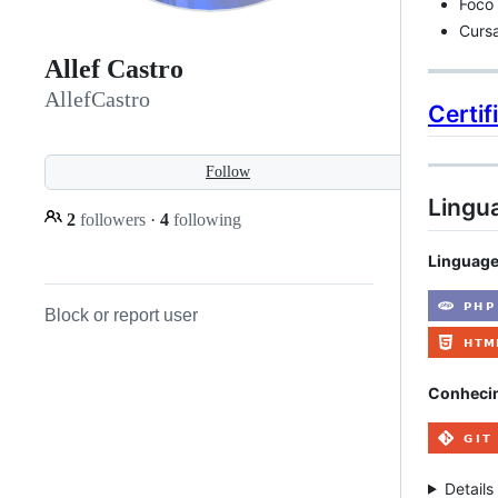
Foco
Curs
Allef Castro
AllefCastro
Certif
Follow
Lingu
2
followers
·
4
following
Linguage
Block or report user
Conheci
Details