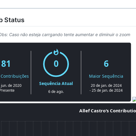
b Status
Obs: Caso não esteja carrgando tente aumentar e diminuir o zoom