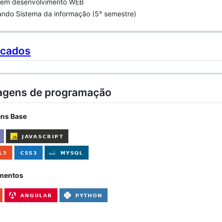
 em desenvolvimento WEB
ando Sistema da informação (5° semestre)
icados
agens de programação
ns Base
mentos