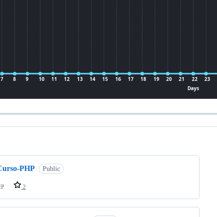
ng
Curso-PHP
Public
HP
2