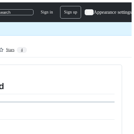
Appearance settings
Sign in
Sign up
search
Stars
4
d