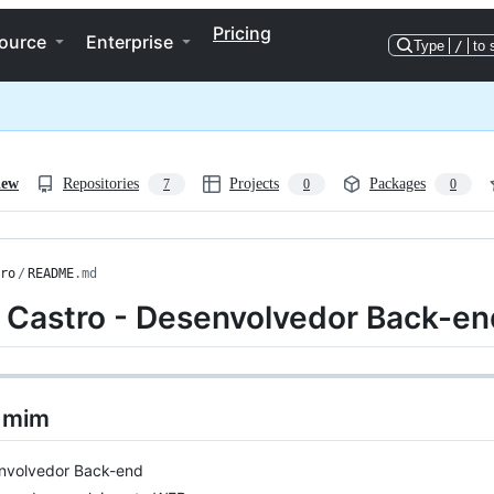
Pricing
ource
Enterprise
Type
/
to 
iew
Repositories
Projects
Packages
7
0
0
ro
/
README
.md
f Castro - Desenvolvedor Back-en
 mim
nvolvedor Back-end