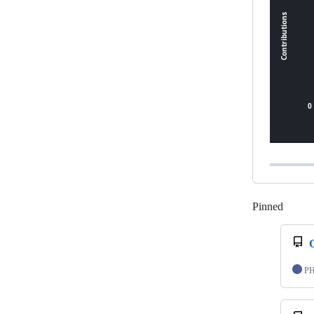
Pinned
Loadi
P