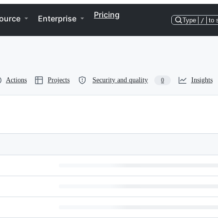
Pricing
ource
Enterprise
Type
/
to 
Actions
Projects
Security and quality
Insights
0