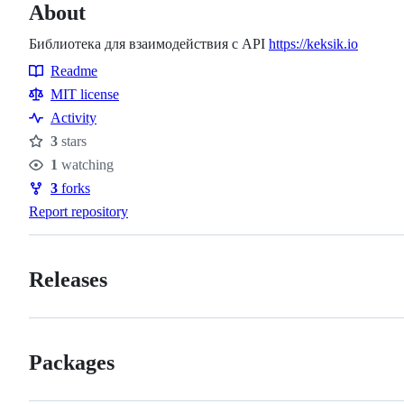
About
Библиотека для взаимодействия с API
https://keksik.io
Readme
Resources
MIT license
Activity
3
stars
Stars
1
watching
Watchers
3
forks
Forks
Report repository
Releases
Packages