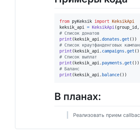
from
pyKeksik
import
KeksikApi
keksik_api
=
KeksikApi
(
group_id
,
# Список донатов
print
(
keksik_api
.
donates
.
get
# Список краутфанденговых кампан
print
(
keksik_api
.
campaigns
.
get
# Список выплат
print
(
keksik_api
.
payments
.
get
# Баланс
print
(
keksik_api
.
balance
())
В планах:
Реализовать прием callba