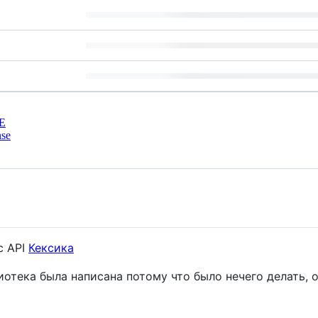
E
nse
с API
Кексика
отека была написана потому что было нечего делать, 