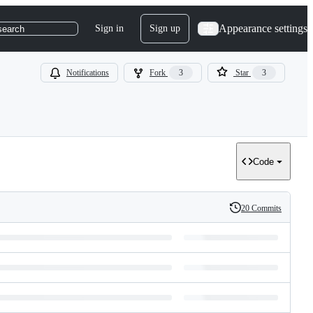
Appearance settings
Sign in
Sign up
search
Notifications
Fork
3
Star
3
Code
20 Commits
History