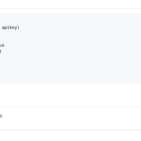
 
apikey
ий
ck