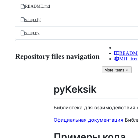
README.md
setup.cfg
setup.py
READM
Repository files navigation
MIT lice
More
items
pyKeksik
Библиотека для взаимодействия 
Официальная документация
Библи
Примеры кода