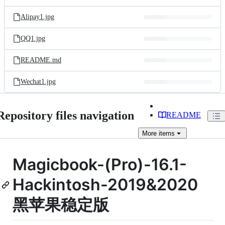
Alipay1.jpg
QQ1.jpg
README.md
Wechat1.jpg
Repository files navigation
README
More
items
Magicbook-(Pro)-16.1-
Hackintosh-2019&2020
黑苹果稳定版