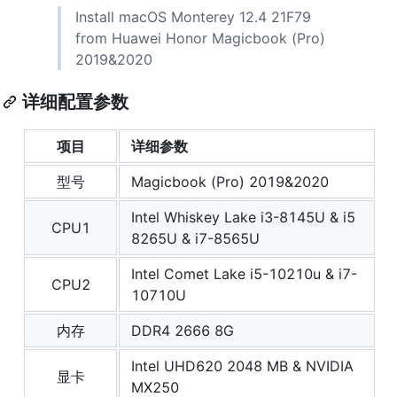
Install macOS Monterey 12.4 21F79
from Huawei Honor Magicbook (Pro)
2019&2020
详细配置参数
项目
详细参数
型号
Magicbook (Pro) 2019&2020
Intel Whiskey Lake i3-8145U & i5
CPU1
8265U & i7-8565U
Intel Comet Lake i5-10210u & i7-
CPU2
10710U
内存
DDR4 2666 8G
Intel UHD620 2048 MB & NVIDIA
显卡
MX250