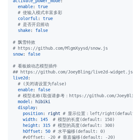
activate_power_mode
:

enable
: 
true
#
 使输入模式丰富多彩
colorful
: 
true
#
 是否开启摇动
shake
: 
false
#
 飘雪特效
#
 https://github.com/MlgmXyysd/snow.js
snow
: 
false
#
 看板娘动态模型插件
#
# https://github.com/JoeyBling/live2d-widget.js
live2d
:

#
 (关闭请设置为false)
enable
: 
false
#
 模型名称(取值请参考：https://github.com/JoeyBling/hexo
model
: 
hibiki
display
:

position
: 
right 
#
 显示位置：left/right(default: 
width
: 
145
#
 模型的长度(default: 150)
height
: 
315
#
 模型的高度(default: 300)
hOffset
: 
50
#
 水平偏移(default: 0)
#
vOffset: -20 # 垂直偏移(default: -20)