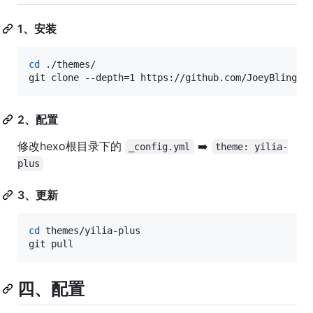
1、安装
cd
 ./themes/

git clone --depth=1 https://github.com/JoeyBling/h
2、配置
修改hexo根目录下的
➡️
_config.yml
theme: yilia-
plus
3、更新
cd
 themes/yilia-plus

git pull
四、配置