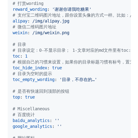
#
 打赏wording
reward_wording
: 
'
谢谢你请我吃糖果
'
#
 支付宝二维码图片地址，跟你设置头像的方式一样。比如：/assets/
alipay
: 
/img/alipay.jpg
#
 微信二维码图片地址
weixin
: 
/img/weixin.png
#
 目录
#
 目录设定：0-不显示目录； 1-文章对应的md文件里有toc:t
toc
: 
1
#
 根据自己的习惯来设置，如果你的目录标题习惯有标号，置为tru
toc_hide_index
: 
true
#
 目录为空时的提示
toc_empty_wording
: 
'
目录，不存在的…
'
#
 是否有快速回到顶部的按钮
top
: 
true
#
 Miscellaneous
#
 百度统计
baidu_analytics
: 
'
'
google_analytics
: 
'
'