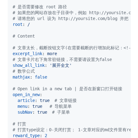
#
 是否需要修改 root 路径
#
 如果您的网站存放在子目录中，例如 http://yoursite.com/
#
 请将您的 url 设为 http://yoursite.com/blog 并把 / 
root
: 
/
#
 Content
#
 文章太长，截断按钮文字(在需要截断的行增加此标记：<!--mor
excerpt_link
: 
more
#
 文章卡片右下角常驻链接，不需要请设置为false
show_all_link
: 
'
展开全文
'
#
 数学公式
mathjax
: 
false
#
 Open link in a new tab | 是否在新窗口打开链接
open_in_new
:

article
: 
true  
#
 文章链接
menu
: 
true   
#
 导航菜单
subNav
: 
true  
#
 子菜单
#
 打赏
#
 打赏type设定：0-关闭打赏； 1-文章对应的md文件里有rew
reward_type
: 
2