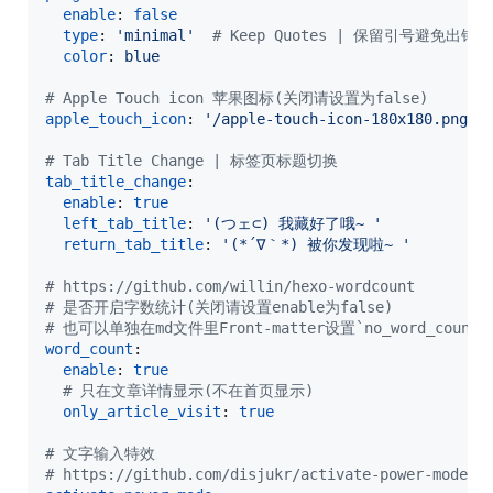
enable
: 
false
type
: 
'
minimal
'
#
 Keep Quotes | 保留引号避免出
color
: 
blue
#
 Apple Touch icon 苹果图标(关闭请设置为false)
apple_touch_icon
: 
'
/apple-touch-icon-180x180.png
'
#
 Tab Title Change | 标签页标题切换
tab_title_change
:

enable
: 
true
left_tab_title
: 
'
(つェ⊂) 我藏好了哦~ 
'
return_tab_title
: 
'
(*´∇｀*) 被你发现啦~ 
'
#
 https://github.com/willin/hexo-wordcount
#
 是否开启字数统计(关闭请设置enable为false)
#
 也可以单独在md文件里Front-matter设置`no_word_cou
word_count
:

enable
: 
true
#
 只在文章详情显示(不在首页显示)
only_article_visit
: 
true
#
 文字输入特效
#
 https://github.com/disjukr/activate-power-mode