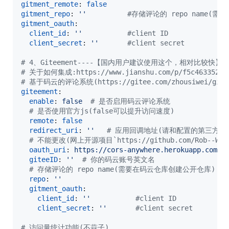
gitment_remote
: 
false
gitment_repo
: 
'
'
#
存储评论的 repo name(需要
gitment_oauth
:

client_id
: 
'
'
#
client ID
client_secret
: 
'
'
#
client secret
#
 4、Giteement----【国内用户建议使用这个，相对比较快】
#
 关于如何集成:https://www.jianshu.com/p/f5c4633524c
#
 基于码云的评论系统(https://gitee.com/zhousiwei/gite
giteement
:

enable
: 
false  
#
 是否启用码云评论系统
#
 是否使用官方js(false可以提升访问速度)
remote
: 
false
redirect_uri
: 
'
'
#
 应用回调地址(请和配置的第三方应
#
 不能更改(网上开源项目`https://github.com/Rob--
oauth_uri
: 
https://cors-anywhere.herokuapp.com/h
giteeID
: 
'
'
#
 你的码云账号英文名
#
 存储评论的 repo name(需要在码云仓库创建公开仓库)
repo
: 
'
'
gitment_oauth
:

client_id
: 
'
'
#
client ID
client_secret
: 
'
'
#
client secret
#
 访问量统计功能(不蒜子)