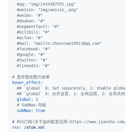
#
qq: "img/2434387555.jpg"
#
weixin: "img/weixin_.png"
#
weibo: "#"
#
douban: "#"
#
segmentfault: "#"
#
bilibili: "#"
#
acfun: "#"
#
mail: "mailto:zhousiwei0911@qq.com"
#
facebook: "#"
#
google: "#"
#
twitter: "#"
#
linkedin: "#"
#
 悬停预览图片效果
hover_effect
:

#
# `global` 0: Set separately, 1: Enable global 
#
# `global` 0: 分开设置, 1: 全局启用, 2: 全局关闭
global
: 
2
#
 SubNav-导航
subNav
: 
true
#
 RSS订阅(关于如何配置启用:https://www.jianshu.com/p/2
rss
: 
/atom.xml