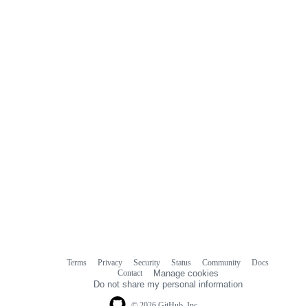
Terms
Privacy
Security
Status
Community
Docs
Footer
Footer
Contact
Manage cookies
navigation
Do not share my personal information
© 2026 GitHub, Inc.