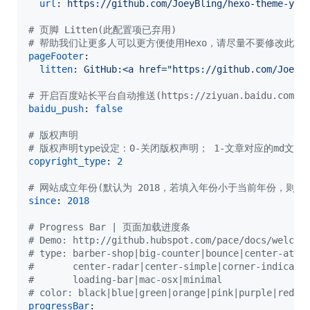
url
: 
https://github.com/JoeyBling/hexo-theme-yil
#
 页脚 Litten(此配置项已弃用)
#
 帮助我们让更多人可以更方便使用Hexo，请尽量不要修改此主
pageFooter
:

litten
: 
GitHub:<a href="https://github.com/JoeyB
#
 开启百度站长平台自动推送(https://ziyuan.baidu.com/lin
baidu_push
: 
false
#
 版权声明
#
 版权声明type设定：0-关闭版权声明； 1-文章对应的md文件里
copyright_type
: 
2
#
 网站成立年份(默认为 2018，若填入年份小于当前年份，则显示为 
since
: 
2018
#
 Progress Bar | 页面加载进度条
#
 Demo: http://github.hubspot.com/pace/docs/welcom
#
 type: barber-shop|big-counter|bounce|center-atom
#
       center-radar|center-simple|corner-indicato
#
       loading-bar|mac-osx|minimal
#
 color: black|blue|green|orange|pink|purple|red|s
progressBar
:
