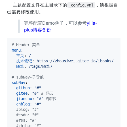
主题配置文件在主目录下的
，请根据自
_config.yml
己需要修改使用。
完整配置Demo例子，可以参考
yilia-
plus博客备份
#
 Header-菜单
menu
:

主页
: 
/
技术笔记
: 
https://zhousiwei.gitee.io/ibooks/
随笔
: 
/tags/随笔/
#
 subNav-子导航
subNav
:

github
: 
"
#
"
gitee
: 
"
#
"
#
 码云
jianshu
: 
"
#
"
#
简书
cnblog
: 
"
#
"
#
blog: "#"
#
csdn: "#"
#
rss: "#"
#
zhihu: "#"