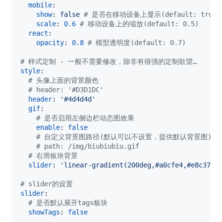
mobile
:

show
: 
false 
#
 是否在移动设备上显示(default: true)
scale
: 
0.6
#
 移动设备上的缩放(default: 0.5)
react
:

opacity
: 
0.8
#
 模型透明度(default: 0.7)
#
 样式定制 - 一般不需要修改，除非有很强的定制欲望…
style
:

#
 头像上面的背景颜色
#
 header: '#D3D1DC'
header
: 
'
#4d4d4d
'
gif
:

#
 是否启用左侧边栏动态图效果
enable
: 
false
#
 自定义背景图路径(默认可以不设置，提供默认背景图)
#
 path: /img/biubiubiu.gif
#
 右滑板块背景
slider
: 
'
linear-gradient(200deg,#a0cfe4,#e8c37e)
#
 slider的设置
slider
:

#
 是否默认展开tags板块
showTags
: 
false