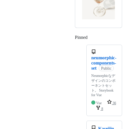
Pinned
Loading
neumorphic-
components-
set
Public
Neumorphicなデ
ザインのコンポ
ーネントセッ
ト。 Storybook
for Vue
Vue
36
8
Kaseijin-