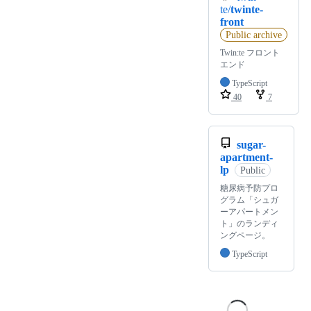
te/
twinte-
front
Public archive
Twin:te フロント
エンド
TypeScript
40
7
sugar-
apartment-
lp
Public
糖尿病予防プロ
グラム「シュガ
ーアパートメン
ト」のランディ
ングページ。
TypeScript