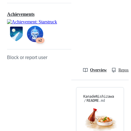
Achievements
x2
Block or report user
Overview
Reposit
KanadeNishizawa
/
README
.md