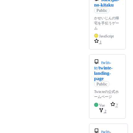
no-kitaku
Public
かせいじんの帰
宅を手伝うゲー
ム
JavaScript
1
twin-
te/
twinte-
landing-
page
Public
Twin:teの公式ホ
ームページ
Vue
7
2
twin-