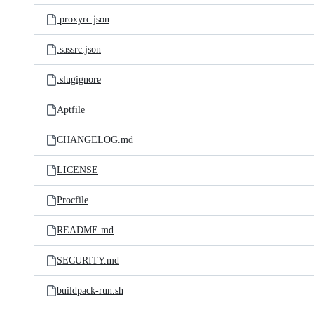
.proxyrc.json
.sassrc.json
.slugignore
Aptfile
CHANGELOG.md
LICENSE
Procfile
README.md
SECURITY.md
buildpack-run.sh