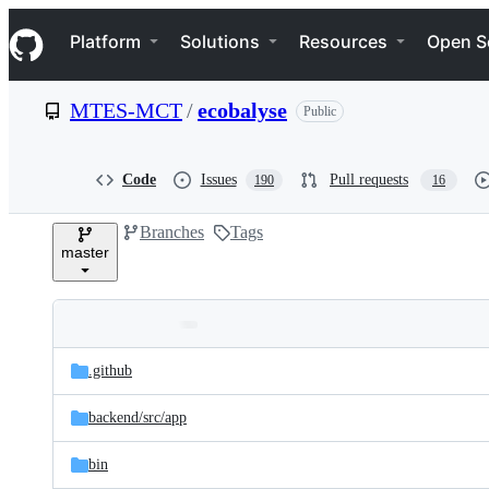
S
Navigation Menu
k
Platform
Solutions
Resources
Open S
i
p
t
MTES-MCT
/
ecobalyse
Public
o
c
o
n
Code
Issues
Pull requests
190
16
t
e
Branches
Tags
n
master
t
Folders
Latest
and
.github
commit
files
backend/
src/
app
bin