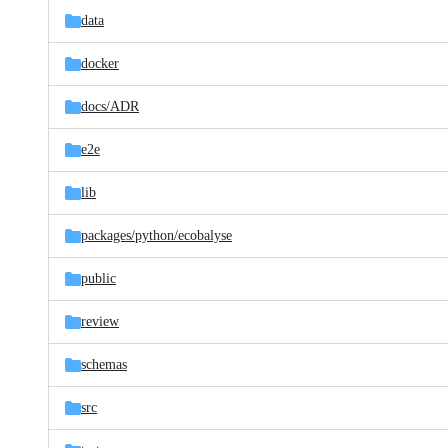
data
docker
docs/
ADR
e2e
lib
packages/
python/
ecobalyse
public
review
schemas
src