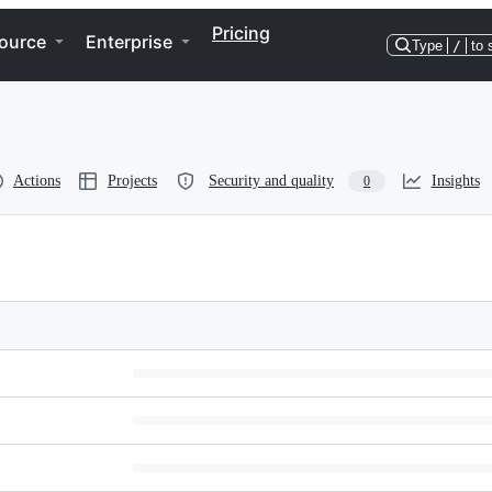
Pricing
ource
Enterprise
Type
/
to 
Actions
Projects
Security and quality
Insights
0