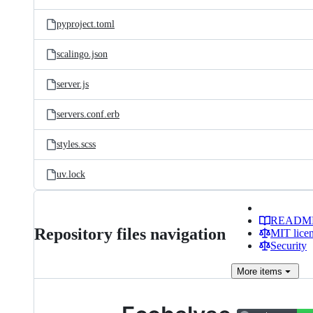
pyproject.toml
scalingo.json
server.js
servers.conf.erb
styles.scss
uv.lock
READM
Repository files navigation
MIT lice
Security
More
items