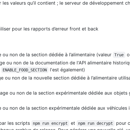
ur les valeurs qu’il contient ; le serveur de développement 
iliser pour les rapports d’erreur front et back
e ou non de la section dédiée à l’alimentaire (valeur
o
True
age ou non de la documentation de l'API alimentaire histori
i
l'est également)
ENABLE_FOOD_SECTION
ge ou non de la nouvelle section dédiée à l’alimentaire util
hage ou non de la section expérimentale dédiée aux objets
e ou non de la section expérimentale dédiée aux véhicules 
 par les scripts
et
pour ch
npm run encrypt
npm run decrypt
chaque archive de release. Pour générer une nouvelle clé, vo