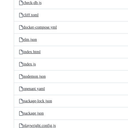
check-db.js
cliff.toml
docker-compose.yml
elm.json
index.html
index.js
nodemon.json
openapi.yaml
package-lock.json
package.json
playwright.config.js