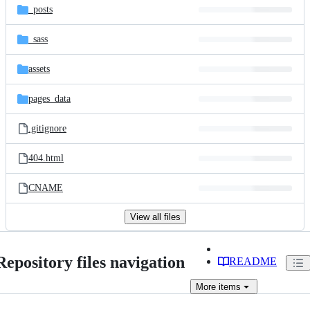
_posts
_sass
assets
pages_data
.gitignore
404.html
CNAME
View all files
Repository files navigation
README
More
items