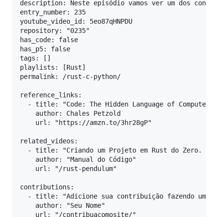
description: Neste episódio vamos ver um dos concei
entry_number: 235

youtube_video_id: 5eo87qHNPDU

repository: "0235"

has_code: false

has_p5: false

tags: []

playlists: [Rust]

permalink: /rust-c-python/

reference_links:

  - title: "Code: The Hidden Language of Computer H
    author: Chales Petzold

    url: "https://amzn.to/3hr28gP"

related_videos:

  - title: "Criando um Projeto em Rust do Zero. Pên
    author: "Manual do Código"

    url: "/rust-pendulum"

contributions:

  - title: "Adicione sua contribuição fazendo um pu
    author: "Seu Nome"

    url: "/contribuacomosite/"
