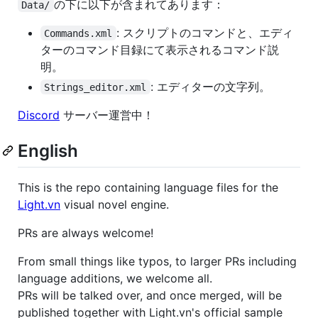
の下に以下が含まれてあります：
Data/
: スクリプトのコマンドと、エディ
Commands.xml
ターのコマンド目録にて表示されるコマンド説
明。
: エディターの文字列。
Strings_editor.xml
Discord
サーバー運営中！
English
This is the repo containing language files for the
Light.vn
visual novel engine.
PRs are always welcome!
From small things like typos, to larger PRs including
language additions, we welcome all.
PRs will be talked over, and once merged, will be
published together with Light.vn's official sample