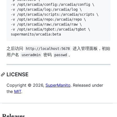
-v /opt/arcadia/config:/arcadia/config \

-v /opt/arcadia/log:/arcadia/log \

-v /opt/arcadia/scripts:/arcadia/scripts \

-v /opt/arcadia/repo:/arcadia/repo \

-v /opt/arcadia/raw:/arcadia/raw \

-v /opt/arcadia/tgbot:/arcadia/tgbot \

supermanito/arcadia:beta
之后访问
进入管理面板，初始
http://localhost:5678
用户名
密码
。
useradmin
passwd
LICENSE
Copyright © 2026,
SuperManito
. Released under
the
MIT
.
Releases