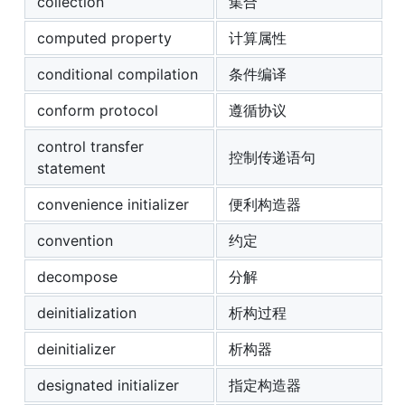
collection
集合
computed property
计算属性
conditional compilation
条件编译
conform protocol
遵循协议
control transfer
控制传递语句
statement
convenience initializer
便利构造器
convention
约定
decompose
分解
deinitialization
析构过程
deinitializer
析构器
designated initializer
指定构造器