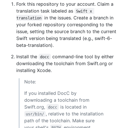
Fork this repository to your account. Claim a
translation task labeled as
Swift x 
in the issues. Create a branch in
translation
your forked repository corresponding to the
issue, setting the source branch to the current
Swift version being translated (e.g., swift-6-
beta-translation).
Install the
command-line tool by either
docc
downloading the toolchain from Swift.org or
installing Xcode.
Note:
If you installed DocC by
downloading a toolchain from
Swift.org,
is located in
docc
, relative to the installation
usr/bin/
path of the toolchain. Make sure
your shell's
environment
PATH