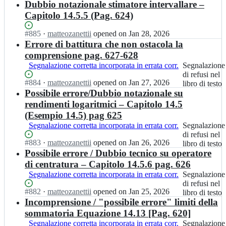
B;
T
Open.
n
Dubbio notazionale stimatore intervallare –
n
nel
S
J
L
U
M
libro
c
Capitolo 14.5.5 (Pag. 624)
R
A
n
A
di
o
C/
B;
i
T
testo
n
Status:
#
885
I
·
matteozanettii
opened
on Jan 28, 2026
D
p
L
M
Open.
n
Errore di battitura che non ostacola la
S
r
A
A
U
c
comprensione pag. 627-628
J
B;
T
n
o
Segnalazione corretta incorporata in errata corr.
Segnalazione
Segnalazione
R
L
i
n
di
di refusi nel
C/
A
p
M
Status:
#
884
I
·
matteozanettii
opened
on Jan 27, 2026
refusi
libro di testo
D
B;
r
A
Open.
n
Possibile errore/Dubbio notazionale su
nel
S
J
T
U
libro
c
rendimenti logaritmici – Capitolo 14.5
R
L
n
di
o
(Esempio 14.5) pag 625
C/
A
i
testo
n
D
Segnalazione corretta incorporata in errata corr.
Segnalazione
Segnalazione
B;
p
M
S
di
di refusi nel
r
A
Status:
#
883
c
I
·
matteozanettii
opened
on Jan 26, 2026
refusi
libro di testo
J
T
Open.
o
n
Possibile errore / Dubbio tecnico su operatore
nel
R
L
n
U
libro
di centratura – Capitolo 14.5.6 pag. 626
C/
A
M
n
di
D
Segnalazione corretta incorporata in errata corr.
Segnalazione
Segnalazione
B;
A
i
testo
S
di
di refusi nel
T
p
Status:
#
882
c
I
·
matteozanettii
opened
on Jan 25, 2026
refusi
libro di testo
L
r
Open.
o
n
Incomprensione / "possibile errore" limiti della
nel
A
J
n
U
libro
sommatoria Equazione 14.13 [Pag. 620]
B;
R
M
n
di
Segnalazione corretta incorporata in errata corr.
Segnalazione
Segnalazione
C/