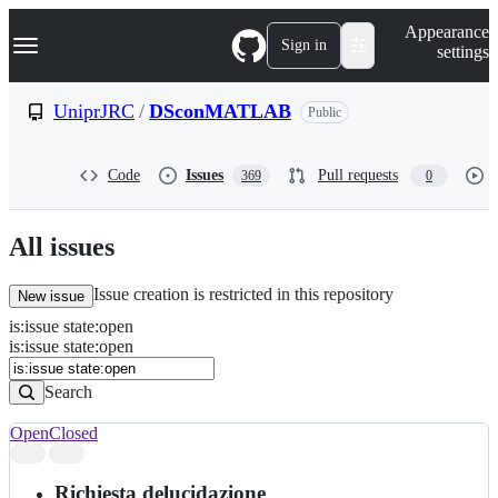
S
Navigation Menu
Appearance
k
Sign in
settings
i
p
t
UniprJRC
/
DSconMATLAB
Public
o
c
o
Code
Issues
Pull requests
369
0
n
t
e
n
All issues
t
Issue creation is restricted in this repository
New issue
is
:
issue
state
:
open
Search
Issues
is:issue state:open
Issues
Search
Open
Closed
Search
results
Richiesta delucidazione