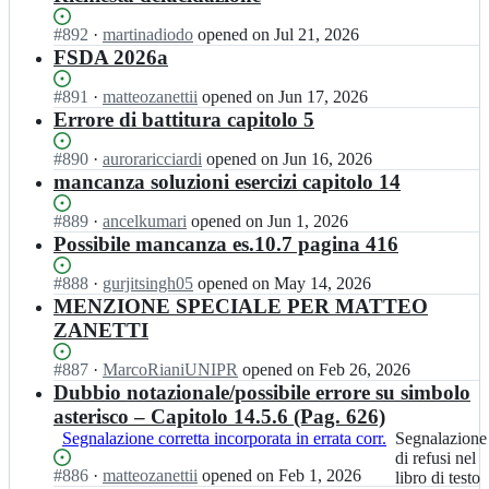
Status:
#
892
I
·
martinadiodo
opened
on Jul 21, 2026
Open.
n
FSDA 2026a
U
n
Status:
#
891
I
·
matteozanettii
opened
on Jun 17, 2026
i
Open.
n
Errore di battitura capitolo 5
p
U
r
n
Status:
#
890
I
·
auroraricciardi
opened
on Jun 16, 2026
J
i
Open.
n
mancanza soluzioni esercizi capitolo 14
R
p
U
C/
r
n
Status:
#
889
I
·
ancelkumari
opened
on Jun 1, 2026
D
J
i
Open.
n
Possibile mancanza es.10.7 pagina 416
S
R
p
U
c
C/
r
n
Status:
#
888
I
·
gurjitsingh05
opened
on May 14, 2026
o
D
J
i
Open.
n
MENZIONE SPECIALE PER MATTEO
n
S
R
p
U
ZANETTI
M
c
C/
r
n
A
o
D
J
i
T
Status:
#
887
I
·
MarcoRianiUNIPR
opened
on Feb 26, 2026
n
S
R
p
L
Open.
n
Dubbio notazionale/possibile errore su simbolo
M
c
C/
r
A
U
A
asterisco – Capitolo 14.5.6 (Pag. 626)
o
D
J
B;
n
T
n
S
Segnalazione corretta incorporata in errata corr.
Segnalazione
Segnalazione
R
i
L
M
c
di
di refusi nel
C/
p
A
A
Status:
#
886
I
·
matteozanettii
opened
on Feb 1, 2026
o
refusi
libro di testo
D
r