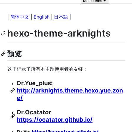
More
items
|
简体中文
|
English
|
日本語
|
hexo-theme-arknights
预览
这里记录了所有本主题使用者的友链：
Dr.Yue_plus:
http://arknights.theme.hexo.yue.zon
e/
Dr.Ocatator
https://ocatator.github.io/
Dr.Ye:
https://laurenfrost.github.io/