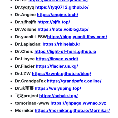
Dr.tyqtyq
https://tyq0712.github.io/
Dr.Angine
https://angine.tech/
Dr.sjfhsjfh
https://sjfh.top/
Dr.Voilone
https://note.voiblog.top/
Dr.yuanli-LFSW
https://blog.yuanli-lfsw.com/
Dr.Laplacian:
https://rhinelab.kr
Dr.Chen:
https://light-of-hers.github.io
Dr.Linyee
https://linyee.world/
Dr.Flacier
https://flacier.us.kg/
Dr.LZW
https://lzwnb.github.io/blog/
Dr.GrandpaFox
https://grandpafox.online/
Dr.未雨屏
https://weiyuping.top/
飞龙project
https://schale.top/
tomorinao-www
https://ghpage.wwnao.xyz
Mornikar
https://mornikar.github.io/Mornikar/