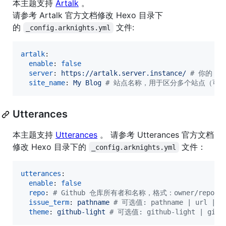
本主题支持
Artalk
。
请参考 Artalk 官方文档修改 Hexo 目录下
的
文件:
_config.arknights.yml
artalk
:

enable
: 
false
server
: 
https://artalk.server.instance/ 
#
 你的 Ar
site_name
: 
My Blog 
#
 站点名称，用于区分多个站点（可
Utterances
本主题支持
Utterances
。 请参考 Utterances 官方文档
修改 Hexo 目录下的
文件：
_config.arknights.yml
utterances
:

enable
: 
false
repo
: 
#
 Github 仓库所有者和名称，格式：owner/repo
issue_term
: 
pathname 
#
 可选值: pathname | url | ti
theme
: 
github-light 
#
 可选值: github-light | github