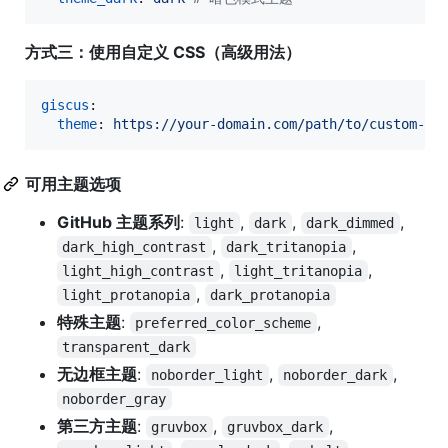
方式三：使用自定义 CSS（高级用法）
giscus
:

theme
: 
https://your-domain.com/path/to/custom-gi
可用主题选项
GitHub 主题系列
:
,
,
,
light
dark
dark_dimmed
,
,
dark_high_contrast
dark_tritanopia
,
,
light_high_contrast
light_tritanopia
,
light_protanopia
dark_protanopia
特殊主题
:
,
preferred_color_scheme
transparent_dark
无边框主题
:
,
,
noborder_light
noborder_dark
noborder_gray
第三方主题
:
,
,
gruvbox
gruvbox_dark