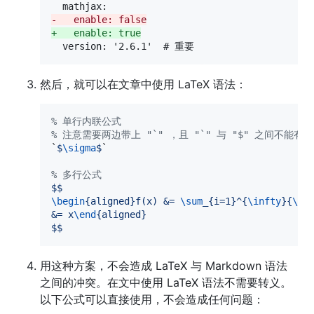
-
   enable: false
+
   enable: true
  version: '2.6.1'  # 重要
然后，就可以在文章中使用 LaTeX 语法：
%
 单行内联公式
%
 注意需要两边带上 "`" ，且 "`" 与 "$" 之间不能有
`
$
\sigma
$
`

%
 多行公式
$$
\begin
{aligned}f(x) &= 
\sum
_{i=1}^{
\infty
}{
\fr
&= x
\end
{aligned}
$$
用这种方案，不会造成 LaTeX 与 Markdown 语法
之间的冲突。在文中使用 LaTeX 语法不需要转义。
以下公式可以直接使用，不会造成任何问题：