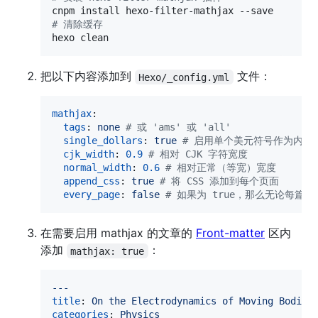
#
 清除缓存
hexo clean
把以下内容添加到
文件：
Hexo/_config.yml
mathjax
:

tags
: 
none 
#
 或 'ams' 或 'all'
single_dollars
: 
true 
#
 启用单个美元符号作为内联
cjk_width
: 
0.9
#
 相对 CJK 字符宽度
normal_width
: 
0.6
#
 相对正常（等宽）宽度
append_css
: 
true 
#
 将 CSS 添加到每个页面
every_page
: 
false 
#
 如果为 true，那么无论每篇文章
在需要启用 mathjax 的文章的
Front-matter
区内
添加
：
mathjax: true
---
title
: 
On the Electrodynamics of Moving Bodies
categories
: 
Physics