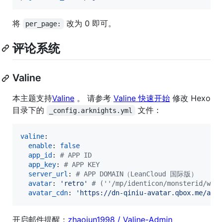
将
改为 0 即可。
per_page:
评论系统
Valine
本主题支持
Valine
。 请参考
Valine 快速开始
修改 Hexo
目录下的
文件：
_config.arknights.yml
valine
:

enable
: 
false
app_id
: 
#
 APP ID
app_key
: 
#
 APP KEY
server_url
: 
#
 APP DOMAIN（LeanCloud 国际版）
avatar
: 
'
retro
'
#
 (''/mp/identicon/monsterid/wav
avatar_cdn
: 
'
https://dn-qiniu-avatar.qbox.me/ava
开启邮件提醒：
zhaojun1998 / Valine-Admin