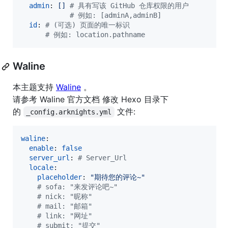
admin
: 
[] 
#
 具有写该 GitHub 仓库权限的用户
#
 例如: [adminA,adminB]
id
: 
#
 (可选) 页面的唯一标识
#
 例如: location.pathname
Waline
本主题支持
Waline
。
请参考 Waline 官方文档 修改 Hexo 目录下
的
文件:
_config.arknights.yml
waline
:

enable
: 
false
server_url
: 
#
 Server_Url
locale
:

placeholder
: 
"
期待您的评论~
"
#
 sofa: "来发评论吧~"
#
 nick: "昵称"
#
 mail: "邮箱"
#
 link: "网址"
#
 submit: "提交"