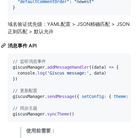
"defaultCommentOrder"
: 
"
newest
"
}
域名验证优先级：YAML配置 > JSON精确匹配 > JSON
正则匹配 > 默认允许
消息事件 API
// 监听消息事件
giscusManager
.
addMessageHandler
(
(
data
)
=>
{
console
.
log
(
'Giscus message:'
,
data
)
}
)
// 更新配置
giscusManager
.
sendMessage
(
{
setConfig
: 
{
theme
: 
'd
// 同步主题
giscusManager
.
syncTheme
(
)
使用前需要：