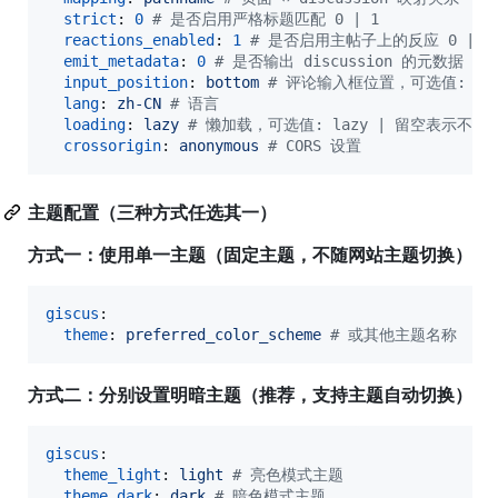
strict
: 
0
#
 是否启用严格标题匹配 0 | 1
reactions_enabled
: 
1
#
 是否启用主帖子上的反应 0 | 1
emit_metadata
: 
0
#
 是否输出 discussion 的元数据 0 |
input_position
: 
bottom 
#
 评论输入框位置，可选值: top 
lang
: 
zh-CN 
#
 语言
loading
: 
lazy 
#
 懒加载，可选值: lazy | 留空表示不使
crossorigin
: 
anonymous 
#
 CORS 设置
主题配置（三种方式任选其一）
方式一：使用单一主题（固定主题，不随网站主题切换）
giscus
:

theme
: 
preferred_color_scheme 
#
 或其他主题名称
方式二：分别设置明暗主题（推荐，支持主题自动切换）
giscus
:

theme_light
: 
light 
#
 亮色模式主题
theme_dark
: 
dark 
#
 暗色模式主题