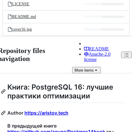
LICENSE
README.md
cover16.jpg
README
Repository files
Apache-2.0
navigation
license
More
items
Книга: PostgreSQL 16: лучшие
практики оптимизации
Author
https://aristov.tech
В предыдущей книге
https://github.com/aeuge/Postgres14book
мы