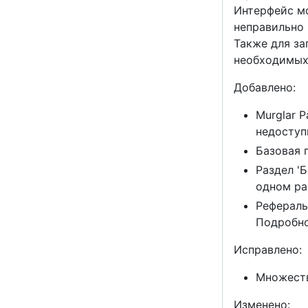
Интерфейс мо
неправильно 
Также для за
необходимых 
Добавлено:
Murglar 
недоступ
Базовая 
Раздел '
одном ра
Рефераль
Подробно
Исправлено:
Множеств
Изменено: