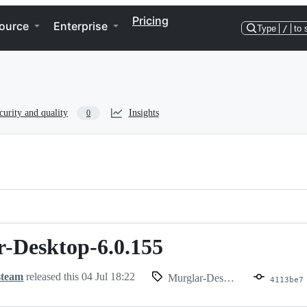
Pricing
ource
Enterprise
Type
/
to 
curity and quality
Insights
0
-Desktop-6.0.155
steam
released this
04 Jul 18:22
Murglar-Desktop-6.0.155
4113be7