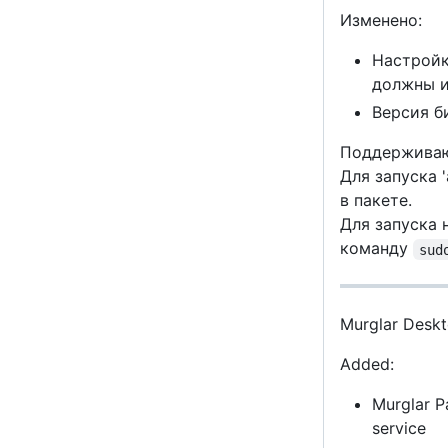
Изменено:
Настройк
должны и
Версия б
Поддерживают
Для запуска '
в пакете.
Для запуска
команду
sud
Murglar Deskt
Added:
Murglar Pa
service