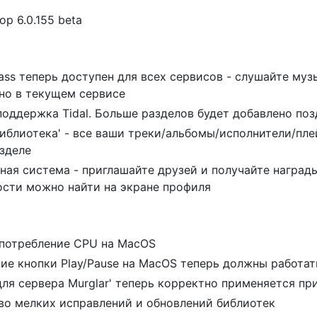
op 6.0.155 beta
Pass теперь доступен для всех сервисов - слушайте муз
но в текущем сервисе
поддержка Tidal. Больше разделов будет добавлено поз
Библиотека' - все ваши треки/альбомы/исполнители/пл
зделе
ная система - приглашайте друзей и получайте награды
сти можно найти на экране профиля
потребление CPU на MacOS
ие кнопки Play/Pause на MacOS теперь должны работат
для сервера Murglar' теперь корректно применяется п
о мелких исправлений и обновлений библиотек