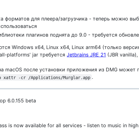
а форматов для плеера/загрузчика - теперь можно выб
спользоваться
иблиотеки плагинов поднята до 9.0 - требуется обновл
ся Windows x64, Linux x64, Linux arm64 (только версия 
all-platforms' jar требуется
Jetbrains JRE 21
(JBR vanilla
 на macOS после установки приложения из DMG может 
.
o xattr -cr /Applications/Murglar.app
op 6.0.155 beta
ss is now available for all services - listen to music in high 