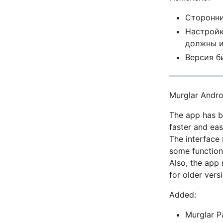
Сторонни
Настройк
должны и
Версия б
Murglar Andro
The app has b
faster and easi
The interface 
some functiona
Also, the app 
for older vers
Added:
Murglar Pa