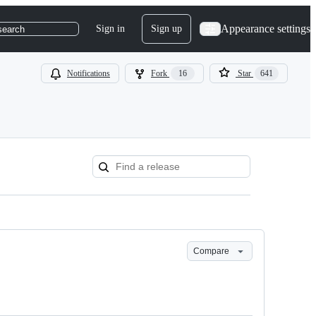
Appearance settings
Sign in
Sign up
search
Notifications
Fork
16
Star
641
Compare