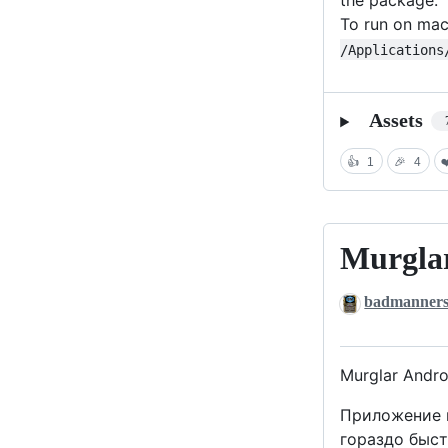
the package.
To run on mac
/Applications
Assets
👍
1
🎉
4
❤
Murglar
Murglar-
Android-
badmanner
2.6.0-
316
Murglar Andro
Приложение п
гораздо быст