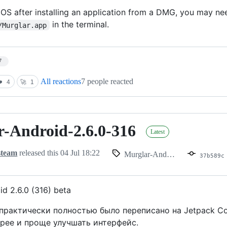
OS after installing an application from a DMG, you may 
in the terminal.
/Murglar.app
7
All reactions
7 people reacted
️
4
🚀
1
-Android-2.6.0-316
Latest
steam
released this
04 Jul 18:22
Murglar-Android-2.6.0-316
37b589c
id 2.6.0 (316) beta
рактически полностью было переписано на Jetpack Co
рее и проще улучшать интерфейс.