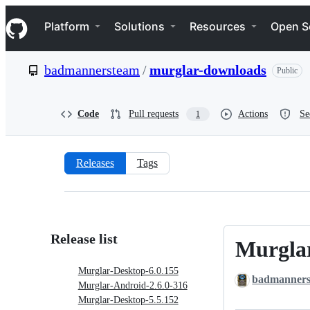
S
Navigation Menu
k
Platform
Solutions
Resources
Open S
i
p
t
badmannersteam
/
murglar-downloads
Public
o
c
o
n
Code
Pull requests
Actions
Se
1
t
e
n
t
Releases
Tags
Releases:
badmannersteam/murglar-
downloads
Release list
Murglar
Murglar-
Desktop-
Murglar-Desktop-6.0.155
badmanner
6.0.155
Murglar-Android-2.6.0-316
Murglar-Desktop-5.5.152