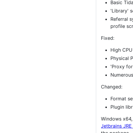
Basic Tid
'Library' 
Referral 
profile sc
Fixed:
High CPU
Physical 
'Proxy fo
Numerous 
Changed:
Format se
Plugin lib
Windows x64, 
Jetbrains JRE