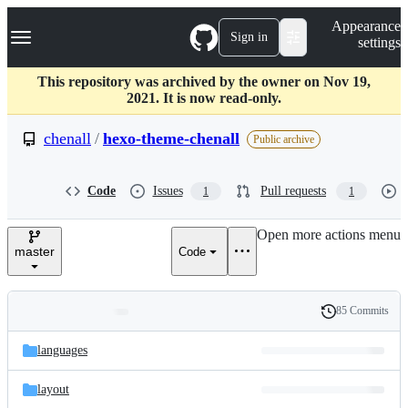
S
Navigation Menu
Appearance
k
Sign in
settings
i
p
t
This repository was archived by the owner on Nov 19,
o
2021. It is now read-only.
c
o
chenall
/
hexo-theme-chenall
Public archive
n
t
e
Code
Issues
Pull requests
1
1
n
t
Open more actions menu
master
Code
85 Commits
Folders
History
Latest
and
languages
commit
files
layout