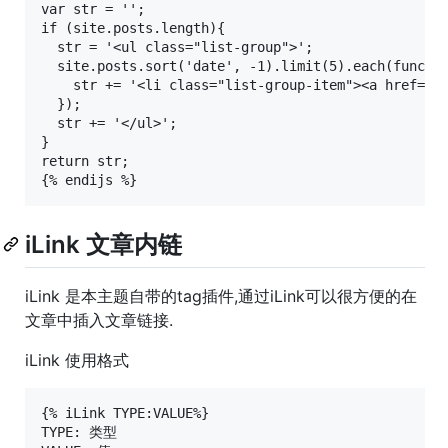
var str = '';

if (site.posts.length){

  str = '<ul class="list-group">';

  site.posts.sort('date', -1).limit(5).each(functio
    str += '<li class="list-group-item"><a href="' 
  });

  str += '</ul>';

}

return str;

iLink 文章内链
iLink 是本主题自带的tag插件,通过iLink可以很方便的在
文章中插入文章链接.
iLink 使用格式
{% iLink TYPE:VALUE%}

TYPE: 类型
