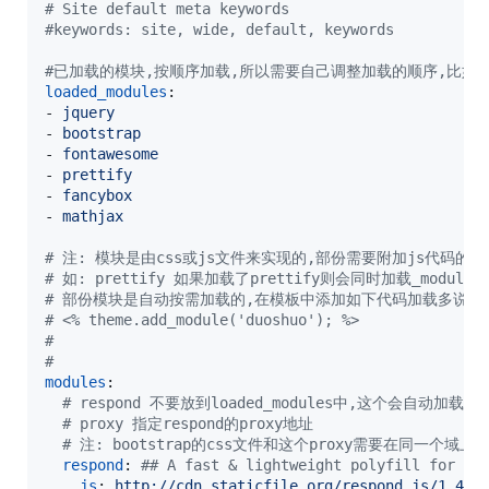
#
 Site default meta keywords
#
keywords: site, wide, default, keywords
#
已加载的模块,按顺序加载,所以需要自己调整加载的顺序,比如jq
loaded_modules
:

- 
jquery
- 
bootstrap
- 
fontawesome
- 
prettify
- 
fancybox
- 
mathjax
#
 注: 模块是由css或js文件来实现的,部份需要附加js代码的模块
#
 如: prettify 如果加载了prettify则会同时加载_modules\_
#
 部份模块是自动按需加载的,在模板中添加如下代码加载多说的J
#
 <% theme.add_module('duoshuo'); %>
#
#
modules
:

#
 respond 不要放到loaded_modules中,这个会自动加载
#
 proxy 指定respond的proxy地址
#
 注: bootstrap的css文件和这个proxy需要在同一个域上
respond
: 
#
# A fast & lightweight polyfill for mi
js
: 
http://cdn.staticfile.org/respond.js/1.4.2