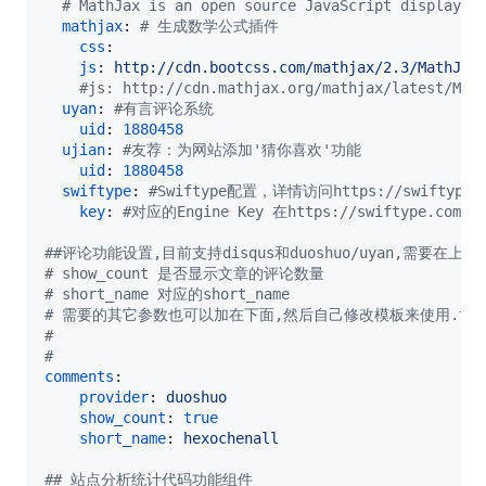
#
 MathJax is an open source JavaScript display e
mathjax
: 
#
 生成数学公式插件
css
:

js
: 
http://cdn.bootcss.com/mathjax/2.3/MathJax
#
js: http://cdn.mathjax.org/mathjax/latest/Mat
uyan
: 
#
有言评论系统
uid
: 
1880458
ujian
: 
#
友荐：为网站添加'猜你喜欢'功能
uid
: 
1880458
swiftype
: 
#
Swiftype配置，详情访问https://swiftype.
key
: 
#
对应的Engine Key 在https://swiftype.com
#
#评论功能设置,目前支持disqus和duoshuo/uyan,需要在上
#
 show_count 是否显示文章的评论数量
#
 short_name 对应的short_name
#
 需要的其它参数也可以加在下面,然后自己修改模板来使用.theme.c
#
#
comments
:

provider
: 
duoshuo
show_count
: 
true
short_name
: 
hexochenall
#
# 站点分析统计代码功能组件