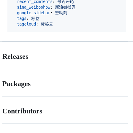
recent_comments
: 
最近评论
sina_weiboshow
: 
新浪微搏秀
google_sidebar
: 
赞助商
tags
: 
标签
tagcloud
: 
标签云
Releases
Packages
Contributors