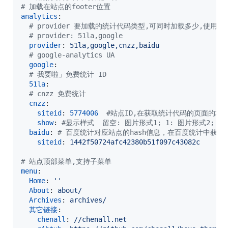
#
 加载在站点的footer位置
analytics
:

#
 provider 要加载的统计代码类型,可同时加载多少,使用",
#
 provider: 51la,google 
provider
: 
51la,google,cnzz,baidu
#
 google-analytics UA
google
:

#
 我要啦」免费统计 ID
51la
:

#
 cnzz 免费统计
cnzz
:

siteid
: 
5774006
#
站点ID,在获取统计代码的页面的地址栏
show
: 
#
显示样式  留空: 图片形式1; 1: 图片形式2; 2
baidu
: 
#
 百度统计对应站点的hash信息，在百度统计中获取
siteid
: 
1442f50724afc42380b51f097c43082c
#
 站点顶部菜单,支持子菜单
menu
:

Home
: 
'
'
About
: 
about/
Archives
: 
archives/
其它链接
:

chenall
: 
//chenall.net