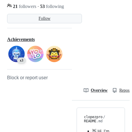
21
followers
·
53
following
Follow
Achievements
x3
Block or report user
Overview
Reposit
clopezpro
/
README
.md
👋 Hi, I’m