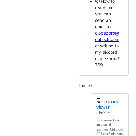
📫 How to
reach me,
you can
send an
email to
clopezpro@
outlook.com
or writing to
my discord
clopezpro#9
769
Pinned
Loading
sri-xml-
viewer
Public
Este proyecto es
un visor de
archivos XML del
SRI diseñado para