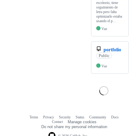
escritorio, tiene
seguimiento de
letra pero falta
optimizarlo estaba
usando el p…
Vue
portfolio
Public
Vue
Terms
Privacy
Security
Status
Community
Docs
Footer
Footer
Contact
Manage cookies
navigation
Do not share my personal information
© 2026 GitHub, Inc.