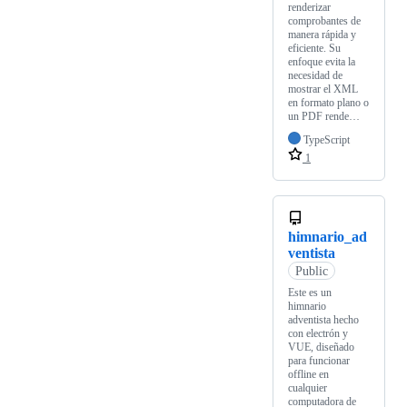
renderizar
comprobantes de
manera rápida y
eficiente. Su
enfoque evita la
necesidad de
mostrar el XML
en formato plano o
un PDF rende…
TypeScript
1
himnario_ad
ventista
Public
Este es un
himnario
adventista hecho
con electrón y
VUE, diseñado
para funcionar
offline en
cualquier
computadora de