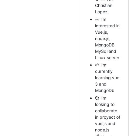
Christian
López
👀 I’m
interested in
Vue.js,
node.js,
MongoDB,
MySql and
Linux server
🌱 I’m
currently
learning vue
3 and
MongoDb
💞️ I’m
looking to
collaborate
in proyect of
vue.js and
node.js