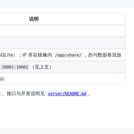
说明
SQLite）；IP 库在镜像内
，勿与数据卷混放
/app/share/
为
（见上文）
10001:10001
SS
。接口与开发说明见
。
e
server/README.md