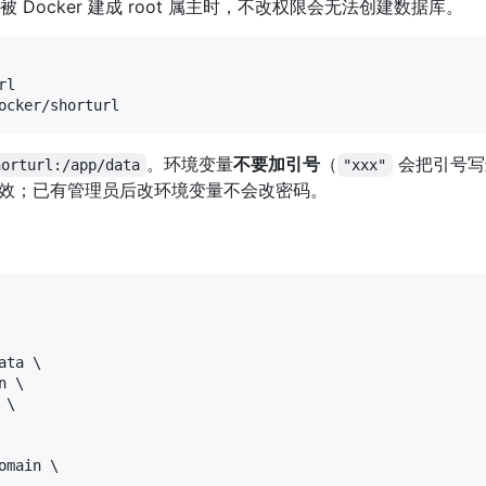
被 Docker 建成 root 属主时，不改权限会无法创建数据库。
l

ocker/shorturl
。环境变量
不要加引号
（
会把引号写
horturl:/app/data
"xxx"
效；已有管理员后改环境变量不会改密码。
ta \

 \

\

main \
