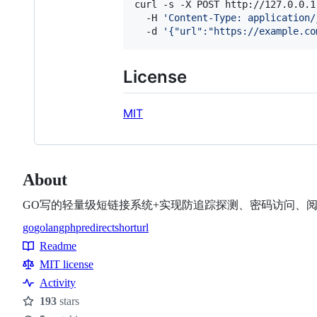
curl -s -X POST http://127.0.0.1
  -H 
'
Content-Type: application/
  -d 
'
{"url":"https://example.co
License
MIT
About
GO写的轻量级短链接系统+实现防追踪探测、密码访问、
go
golang
php
redirect
shorturl
Topics
Readme
Resources
MIT license
Activity
193
stars
Stars