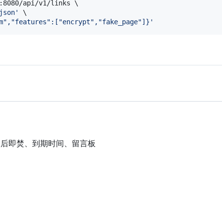
:8080/api/v1/links \

json
'
 \

m","features":["encrypt","fake_page"]}
'
阅后即焚、到期时间、留言板