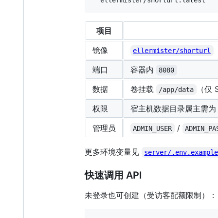
  ellermister/shorturl:latest
项目
镜像
ellermister/shorturl
端口
容器内
8080
数据
卷挂载
（仅 
/app/data
权限
宿主机数据目录属主需
管理员
/
ADMIN_USER
ADMIN_PA
更多环境变量见
server/.env.exampl
快速调用 API
未登录也可创建（受访客配额限制）：