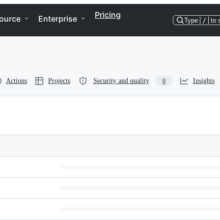
Pricing
ource
Enterprise
Type
/
to 
Actions
Projects
Security and quality
Insights
0