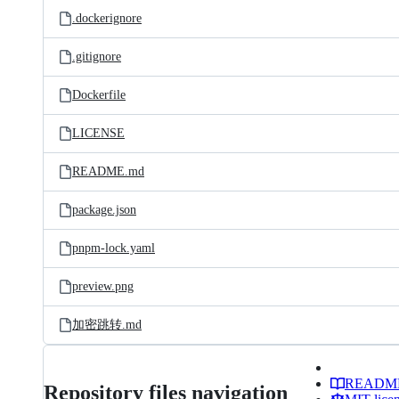
.dockerignore
.gitignore
Dockerfile
LICENSE
README.md
package.json
pnpm-lock.yaml
preview.png
加密跳转.md
READM
Repository files navigation