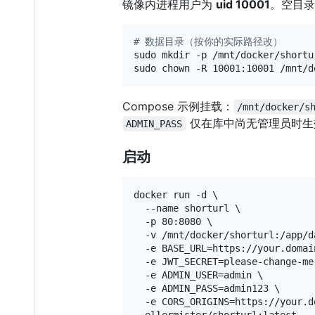
镜像内进程用户为
uid 10001
。空目录
#
 数据目录（按你的实际路径改）
sudo mkdir -p /mnt/docker/shortur
sudo chown -R 10001:10001 /mnt/d
Compose 示例挂载：
/mnt/docker/s
仅在库中尚无管理员时生
ADMIN_PASS
启动
docker run -d \

  --name shorturl \

  -p 80:8080 \

  -v /mnt/docker/shorturl:/app/da
  -e BASE_URL=https://your.domain
  -e JWT_SECRET=please-change-me 
  -e ADMIN_USER=admin \

  -e ADMIN_PASS=admin123 \

  -e CORS_ORIGINS=https://your.do