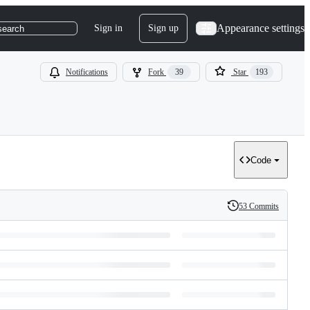
Appearance settings
Sign in
Sign up
search
Notifications
Fork
39
Star
193
Code
53 Commits
History