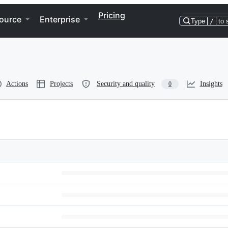
Pricing
ource
Enterprise
Type
/
to 
Actions
Projects
Security and quality
Insights
0