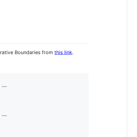
trative Boundaries from
this link
.
 ──
 ──