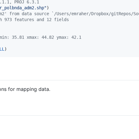
.1.1, PROJ 6.3.1
r_polbnda_adm2.shp
"
m2' from data source `/Users/emraher/Dropbox/gitRepos/So
h 973 features and 12 fields
min: 35.81 xmax: 44.82 ymax: 42.1
LL
)
ons for mapping data.