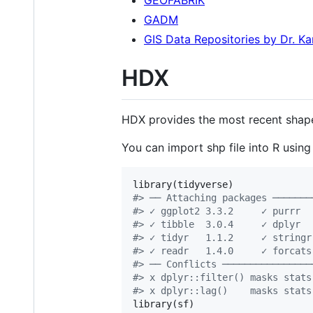
GEOFABRIK
GADM
GIS Data Repositories by Dr. K
HDX
HDX provides the most recent shape
You can import shp file into R usin
library(
tidyverse
#
> ── Attaching packages ───────
#
> ✓ ggplot2 3.3.2     ✓ purrr  
#
> ✓ tibble  3.0.4     ✓ dplyr  
#
> ✓ tidyr   1.1.2     ✓ stringr
#
> ✓ readr   1.4.0     ✓ forcats
#
> ── Conflicts ────────────────
#
> x dplyr::filter() masks stats
#
> x dplyr::lag()    masks stats
library(
sf