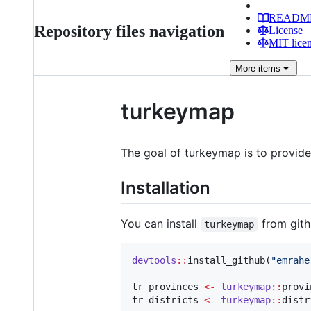
READM
Repository files navigation
License
MIT lice
More
items
turkeymap
The goal of turkeymap is to provide 
Installation
You can install
from gith
turkeymap
devtools
::
install_github(
"
emrahe
tr_provinces
<-
turkeymap
::
provi
tr_districts
<-
turkeymap
::
distr