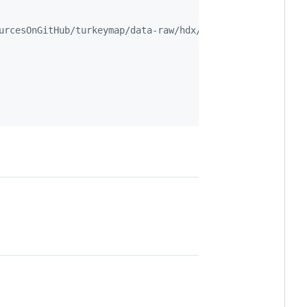
urcesOnGitHub/turkeymap/data-raw/hdx/tur_polbnda_adm2.sh