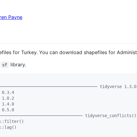
aren Payne
files for Turkey. You can download shapefiles for Adminis
g
library.
sf
──────────────────────────────────────── tidyverse 1.3.0
 0.3.4
 1.0.2
 1.4.0
 0.5.0
────────────────────────────────── tidyverse_conflicts()
::filter()
::lag()