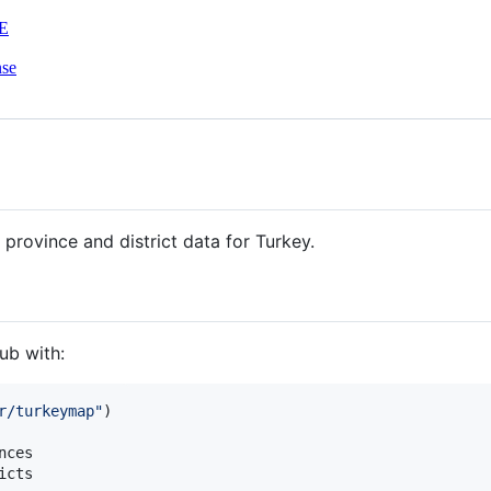
E
nse
province and district data for Turkey.
ub with:
r/turkeymap
"
)

nces
icts