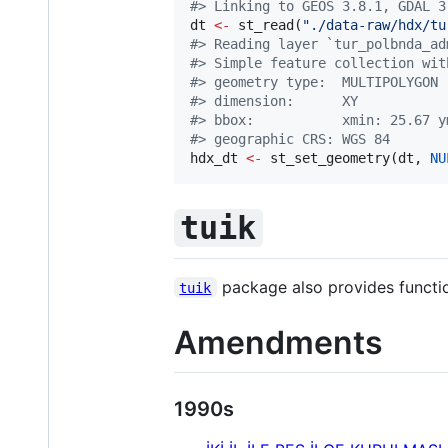
#
> Linking to GEOS 3.8.1, GDAL 3
dt
<-
 st_read(
"
./data-raw/hdx/tu
#
> Reading layer `tur_polbnda_ad
#
> Simple feature collection wit
#
> geometry type:  MULTIPOLYGON
#
> dimension:      XY
#
> bbox:           xmin: 25.67 y
#
> geographic CRS: WGS 84
hdx_dt
<-
 st_set_geometry(
dt
, 
NU
tuik
package also provides functi
tuik
Amendments
1990s