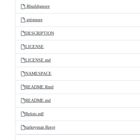
.Rbuildignore
.gitignore
DESCRIPTION
LICENSE
LICENSE.md
NAMESPACE
README.Rmd
README.md
Rplots.pdf
turkeymap.Rproj