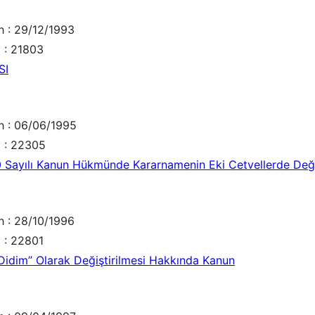
h : 29/12/1993
 : 21803
SI
ih : 06/06/1995
ı : 22305
 190 Sayılı Kanun Hükmünde Kararnamenin Eki Cetvellerde Değ
h : 28/10/1996
 : 22801
n “Didim” Olarak Değiştirilmesi Hakkında Kanun