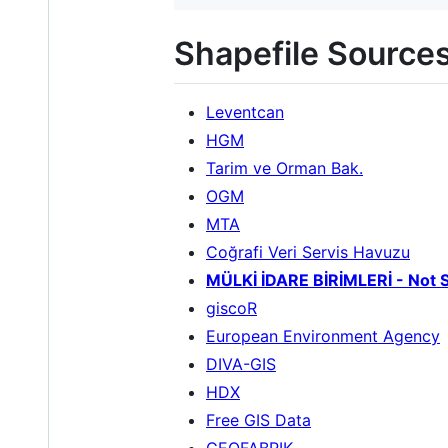
Shapefile Sources
Leventcan
HGM
Tarim ve Orman Bak.
OGM
MTA
Coğrafi Veri Servis Havuzu
MÜLKİ İDARE BİRİMLERİ - Not S
giscoR
European Environment Agency
DIVA-GIS
HDX
Free GIS Data