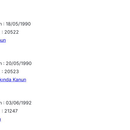
h : 18/05/1990
ı : 20522
nun
ih : 20/05/1990
ı : 20523
kkında Kanun
ih : 03/06/1992
 : 21247
n