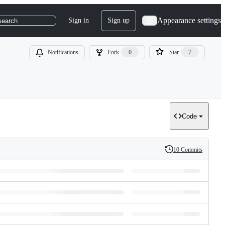
Appearance settings
Sign in
Sign up
search
Notifications
Fork
0
Star
7
Code
10 Commits
History