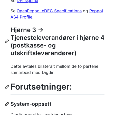
Se
DPI skjema
Se
OpenPeppol eDEC Specifications
og
Peppol
AS4 Profile
.
Hjørne 3 ->
Tjenesteleverandører i hjørne 4
(postkasse- og
utskriftsleverandører)
Dette avtales bilateralt mellom de to partene i
samarbeid med Digdir.
Forutsetninger:
System-oppsett
Digdir oppretter maskinporten-