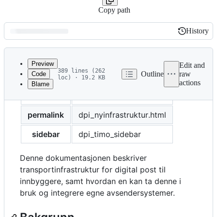
Copy path
History
History
Latest
commit
Preview
Edit and
389 lines (262
Outline
raw
Code
loc) · 19.2 KB
actions
Blame
File
title
Transportinfrastruktur
metadata
and
permalink
dpi_nyinfrastruktur.html
controls
sidebar
dpi_timo_sidebar
Denne dokumentasjonen beskriver
transportinfrastruktur for digital post til
innbyggere, samt hvordan en kan ta denne i
bruk og integrere egne avsendersystemer.