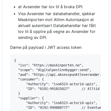
at Avsender har lov til å bruka DPI.
Viss Avsender har databehandler, sjekkar
Maskinporten mot Altinn Autorisasjon at
aktuell autentisert Databehandlar har fått
lov til å opptre på vegne av Avsender for
sending av DPI.
Døme på payload i JWT access token
{

  "iss": "https://maskinporten.no",

  "scope": "digitalpostinnbygger:send",

  "aud": "https://api.aksesspunktleverandør.no/"

  "consumer": {

      "Authority": "iso6523-actorid-upis",

      "ID": "0192:991825827"      // Alltid Avsen
  }

  "supplier": {

      "Authority": "iso6523-actorid-upis",

      "ID": "0192:999888777"      // Eventuell Da