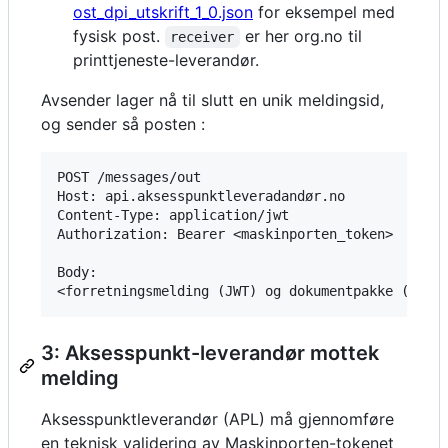
ost_dpi_utskrift_1_0.json
for eksempel med
fysisk post.
er her org.no til
receiver
printtjeneste-leverandør.
Avsender lager nå til slutt en unik meldingsid,
og sender så posten :
POST /messages/out

Host: api.aksesspunktleveradandør.no

Content-Type: application/jwt

Authorization: Bearer <maskinporten_token>

Body:

3: Aksesspunkt-leverandør mottek
melding
Aksesspunktleverandør (APL) må gjennomføre
en teknisk validering av Maskinporten-tokenet