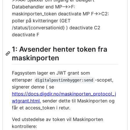
Databehandler end MP-->>F:
maskinporten_token deactivate MP F->>C2:
poller på kvitteringer (GET
/status/{conversationid} ) deactivate C2
deactivate F
1: Avsender henter token fra
maskinporten
Fagsystem lager en JWT grant som
etterspør
-scopet,
digitalpostinnbygger:send
signerer denne ( se
https://docs.digdir.no/maskinporten_protocol_j
wtgrant.html
, sender dette til Maskinporten og
får et access_token i retur.
Ved utstedelse av token vil Maskinporten
kontrollere: