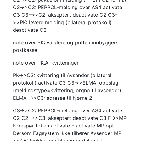
C2->>C3: PEPPOL-melding over AS4 activate
C3 C3-->>C2: akseptert deactivate C2 C3-
>>PK: levere melding (bilateral protokoll)
deactivate C3
note over PK: validere og putte i innbyggers
postkasse
note over PK,A: kvitteringer
PK->>C3: kvittering til Avsender (bilateral
protokoll) activate C3 C3->>ELMA: oppslag
(meldingstype=kvittering, orgno til avsender)
ELMA-->>C3: adresse til hjørne 2
C3->>C2: PEPPOL-melding over AS4 activate
C2 C2-->>C3: akseptert deactivate C3 F->>MP:
Forespør token activate F activate MP opt
Dersom Fagsystem ikke tilhører Avsender MP-
>>AA: Sjekker om tilgang er delegert