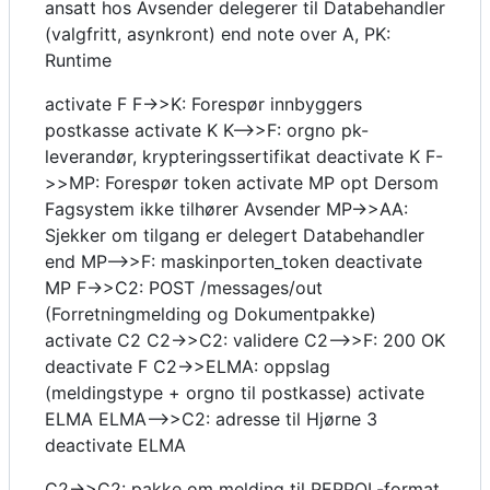
ansatt hos Avsender delegerer til Databehandler
(valgfritt, asynkront) end note over A, PK:
Runtime
activate F F->>K: Forespør innbyggers
postkasse activate K K-->>F: orgno pk-
leverandør, krypteringssertifikat deactivate K F-
>>MP: Forespør token activate MP opt Dersom
Fagsystem ikke tilhører Avsender MP->>AA:
Sjekker om tilgang er delegert Databehandler
end MP-->>F: maskinporten_token deactivate
MP F->>C2: POST /messages/out
(Forretningmelding og Dokumentpakke)
activate C2 C2->>C2: validere C2-->>F: 200 OK
deactivate F C2->>ELMA: oppslag
(meldingstype + orgno til postkasse) activate
ELMA ELMA-->>C2: adresse til Hjørne 3
deactivate ELMA
C2->>C2: pakke om melding til PEPPOL-format