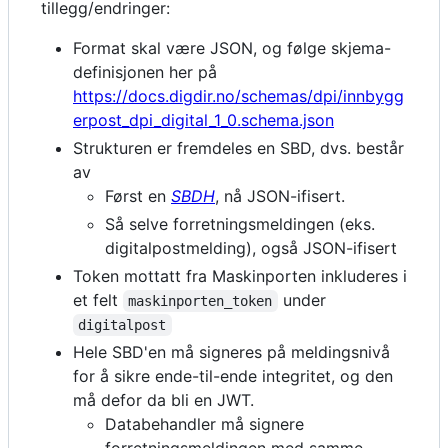
tillegg/endringer:
Format skal være JSON, og følge skjema-
definisjonen her på
https://docs.digdir.no/schemas/dpi/innbygg
erpost_dpi_digital_1_0.schema.json
Strukturen er fremdeles en SBD, dvs. består
av
Først en
SBDH
, nå JSON-ifisert.
Så selve forretningsmeldingen (eks.
digitalpostmelding), også JSON-ifisert
Token mottatt fra Maskinporten inkluderes i
et felt
under
maskinporten_token
digitalpost
Hele SBD'en må signeres på meldingsnivå
for å sikre ende-til-ende integritet, og den
må defor da bli en JWT.
Databehandler må signere