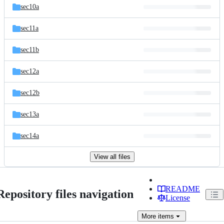
sec10a
sec11a
sec11b
sec12a
sec12b
sec13a
sec14a
View all files
README
Repository files navigation
License
More
items