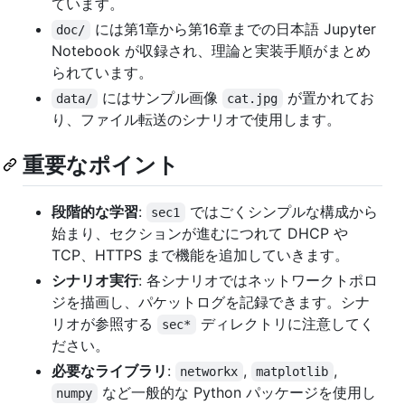
ています。
には第1章から第16章までの日本語 Jupyter
doc/
Notebook が収録され、理論と実装手順がまとめ
られています。
にはサンプル画像
が置かれてお
data/
cat.jpg
り、ファイル転送のシナリオで使用します。
重要なポイント
段階的な学習
:
ではごくシンプルな構成から
sec1
始まり、セクションが進むにつれて DHCP や
TCP、HTTPS まで機能を追加していきます。
シナリオ実行
: 各シナリオではネットワークトポロ
ジを描画し、パケットログを記録できます。シナ
リオが参照する
ディレクトリに注意してく
sec*
ださい。
必要なライブラリ
:
,
,
networkx
matplotlib
など一般的な Python パッケージを使用し
numpy