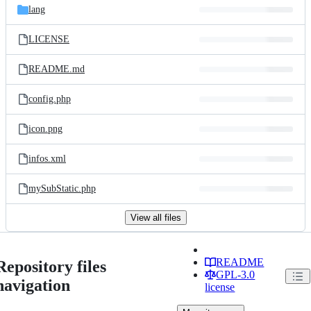
lang
LICENSE
README.md
config.php
icon.png
infos.xml
mySubStatic.php
View all files
README
Repository files
GPL-3.0
navigation
license