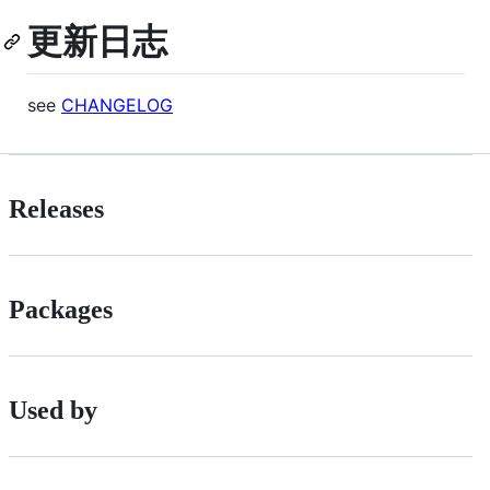
更新日志
see
CHANGELOG
Releases
Packages
Used by