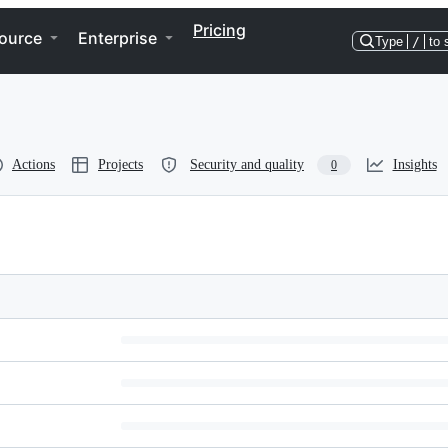
Pricing
ource
Enterprise
Type
/
to 
Actions
Projects
Security and quality
Insights
0