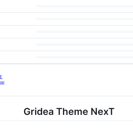
E
nse
Gridea Theme NexT