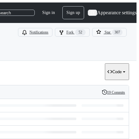
Appearance settings
Sign in
Sign up
search
Notifications
Fork
52
Star
307
Code
19 Commits
History