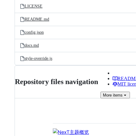
LICENSE
README.md
config.json
docs.md
style-override.js
READM
Repository files navigation
MIT lice
More
items