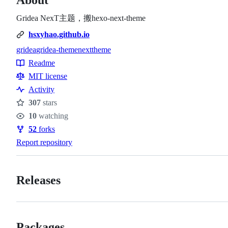
Gridea NexT主题，搬hexo-next-theme
hsxyhao.github.io
gridea
gridea-theme
next
theme
Topics
Readme
Resources
MIT license
Activity
307
stars
Stars
10
watching
Watchers
52
forks
Forks
Report repository
Releases
Packages