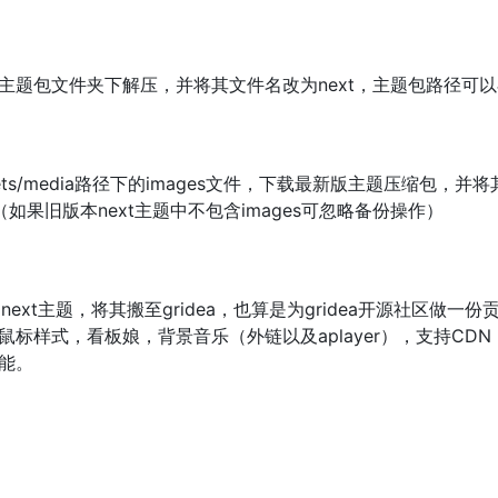
在主题包文件夹下解压，并将其文件名改为next，主题包路径可以在
ets/media路径下的images文件，下载最新版主题压缩包，并
a下。（如果旧版本next主题中不包含images可忽略备份操作）
exo平台的next主题，将其搬至gridea，也算是为gridea开源
样式，看板娘，背景音乐（外链以及aplayer），支持CDN，v
能。