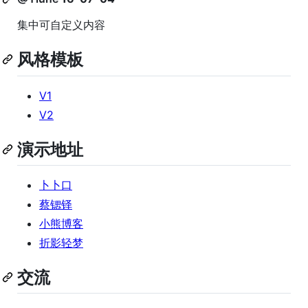
集中可自定义内容
风格模板
V1
V2
演示地址
卜卜口
蔡锶铎
小熊博客
折影轻梦
交流