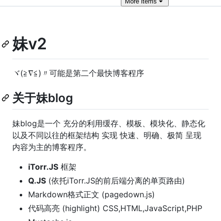
More
items
妹v2
ヾ(≧∇≦)〃可能是第二个最快博客程序
关于妹blog
妹blog是一个 充分的利用缓存、模板、模块化、静态化
以及不同以往的框架结构 实现 快速、明确、极简 呈现
内容为主的博客程序。
iTorr.JS
框架
Q.JS
(依托iTorr.JS的前后端分离的单页路由)
Markdown格式正文 (pagedown.js)
代码高亮 (highlight) CSS,HTML,JavaScript,PHP