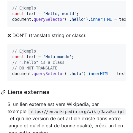
// Ejemplo
const
text
=
'Hello, world'
;
document
.
querySelector
(
'.hello'
)
.
innerHTML
=
text
;
❌ DON'T (translate string or class):
// Ejemplo
const
text
=
'Hola mundo'
;
// ".hello" is a class
// DO NOT TRANSLATE
document
.
querySelector
(
'.hola'
)
.
innerHTML
=
text
;
Liens externes
Si un lien externe est vers Wikipedia, par
exemple
https://en.wikipedia.org/wiki/JavaScript
, et qu'une version de cet article existe dans votre
langue et qu'elle est de bonne qualité, créez un lien
vers cette version.