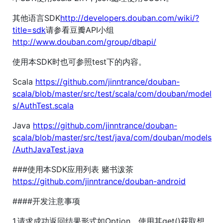
其他语言SDK
http://developers.douban.com/wiki/?
title=sdk
请参看豆瓣API小组
http://www.douban.com/group/dbapi/
使用本SDK时也可参照test下的内容。
Scala
https://github.com/jinntrance/douban-
scala/blob/master/src/test/scala/com/douban/model
s/AuthTest.scala
Java
https://github.com/jinntrance/douban-
scala/blob/master/src/test/java/com/douban/models
/AuthJavaTest.java
###使用本SDK应用列表 赌书泼茶
https://github.com/jinntrance/douban-android
####开发注意事项
1.请求成功返回结果形式如Option，使用其get()获取想