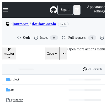
S
Navigation Menu
Appearance
k
Sign in
settings
i
p
t
jinntrance
/
douban-scala
Public
o
c
o
Code
Issues
Pull requests
0
0
n
t
e
Open more actions menu
n
master
Code
t
229 Commits
Folders
History
Latest
and
project
commit
files
src
.gitignore