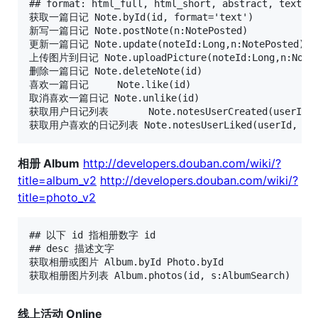
## format: html_full, html_short, abstract, text，
获取一篇日记 Note.byId(id, format='text')

新写一篇日记 Note.postNote(n:NotePosted)

更新一篇日记 Note.update(noteId:Long,n:NotePosted)

上传图片到日记 Note.uploadPicture(noteId:Long,n:Not
删除一篇日记 Note.deleteNote(id)

喜欢一篇日记     Note.like(id)

取消喜欢一篇日记 Note.unlike(id)

获取用户日记列表       Note.notesUserCreated(userId, s
相册 Album
http://developers.douban.com/wiki/?
title=album_v2
http://developers.douban.com/wiki/?
title=photo_v2
## 以下 id 指相册数字 id

## desc 描述文字

获取相册或图片 Album.byId Photo.byId

线上活动 Online