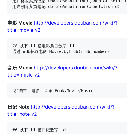
用户修改某篇笔记 updateAnnotation((annotationId: Long, 
电影 Movie
http://developers.douban.com/wiki/?
title=movie_v2
## 以下 id 指电影条目数字 id

音乐 Music
http://developers.douban.com/wiki/?
title=music_v2
日记 Note
http://developers.douban.com/wiki/?
title=note_v2
## 以下 id 指日记数字 id
