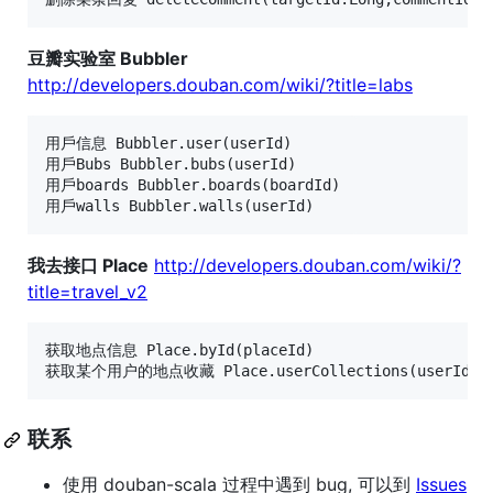
豆瓣实验室 Bubbler
http://developers.douban.com/wiki/?title=labs
用戶信息 Bubbler.user(userId)

用戶Bubs Bubbler.bubs(userId)

用戶boards Bubbler.boards(boardId)

我去接口 Place
http://developers.douban.com/wiki/?
title=travel_v2
获取地点信息 Place.byId(placeId)

联系
使用 douban-scala 过程中遇到 bug, 可以到
Issues