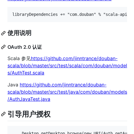
使用说明
OAuth 2.0 认证
Scala 参见
https://github.com/jinntrance/douban-
scala/blob/master/src/test/scala/com/douban/model
s/AuthTest.scala
Java
https://github.com/jinntrance/douban-
scala/blob/master/src/test/java/com/douban/models
/AuthJavaTest.java
引导用户授权
    Desktop.getDesktop.browse(new URI(Auth.getAuthU