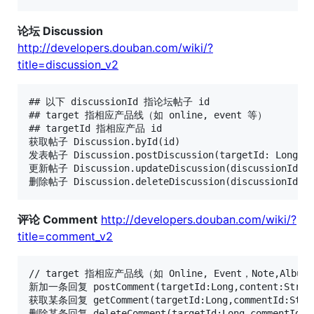
论坛 Discussion
http://developers.douban.com/wiki/?
title=discussion_v2
## 以下 discussionId 指论坛帖子 id

## target 指相应产品线（如 online, event 等）

## targetId 指相应产品 id

获取帖子 Discussion.byId(id)

发表帖子 Discussion.postDiscussion(targetId: Long, d:
更新帖子 Discussion.updateDiscussion(discussionId, d:
评论 Comment
http://developers.douban.com/wiki/?
title=comment_v2
// target 指相应产品线（如 Online, Event，Note,Album 
新加一条回复 postComment(targetId:Long,content:String
获取某条回复 getComment(targetId:Long,commentId:Strin