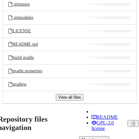
.gitignore
.gitmodules
LICENSE
README.md
build.gradle
gradle.properties
gradlew
View all files
README
Repository files
GPL-3.0
navigation
license