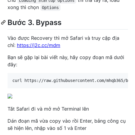
chữ
thì thả tay ra, load
Loading Startup Options
xong thì chọn
Options
Bước 3. Bypass
Vào được Recovery thì mở Safari và truy cập địa
chỉ:
https://j2c.cc/mdm
Bạn sẽ gặp lại bài viết này, hãy copy đoạn mã dưới
đây:
curl https://raw.githubusercontent.com/mhqb365/byp
Tắt Safari đi và mở mở Terminal lên
Dán đoạn mã vừa copy vào rồi Enter, bảng công cụ
sẽ hiện lên, nhập vào số 1 và Enter