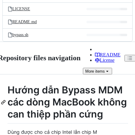
files
LICENSE
README.md
bypass.sh
README
Repository files navigation
License
More
items
Hướng dẫn Bypass MDM
các dòng MacBook không
can thiệp phần cứng
Dùng được cho cả chip Intel lẫn chip M