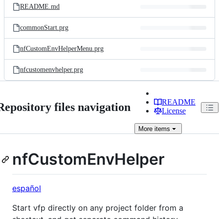
README.md
commonStart.prg
nfCustomEnvHelperMenu.prg
nfcustomenvhelper.prg
README
Repository files navigation
License
More
items
nfCustomEnvHelper
español
Start vfp directly on any project folder from a