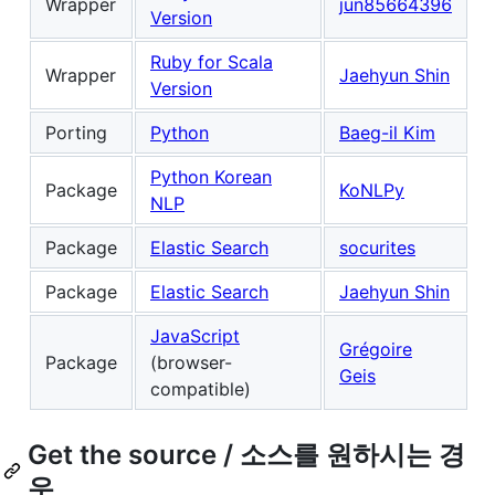
Wrapper
jun85664396
Version
Ruby for Scala
Wrapper
Jaehyun Shin
Version
Porting
Python
Baeg-il Kim
Python Korean
Package
KoNLPy
NLP
Package
Elastic Search
socurites
Package
Elastic Search
Jaehyun Shin
JavaScript
Grégoire
Package
(browser-
Geis
compatible)
Get the source / 소스를 원하시는 경
우