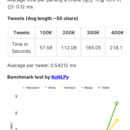
간): 0.12 ms
Tweets (Avg length ~50 chars)
Tweets
100K
200K
300K
400K
Time in
57.59
112.09
165.05
218.11
Seconds
Average per tweet: 0.54212 ms
Benchmark test by
KoNLPy