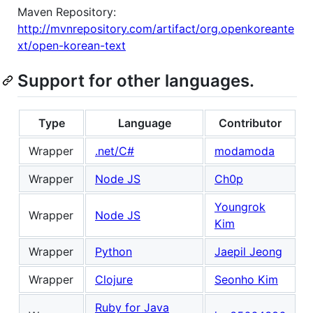
Maven Repository:
http://mvnrepository.com/artifact/org.openkoreante
xt/open-korean-text
Support for other languages.
Type
Language
Contributor
Wrapper
.net/C#
modamoda
Wrapper
Node JS
Ch0p
Youngrok
Wrapper
Node JS
Kim
Wrapper
Python
Jaepil Jeong
Wrapper
Clojure
Seonho Kim
Ruby for Java