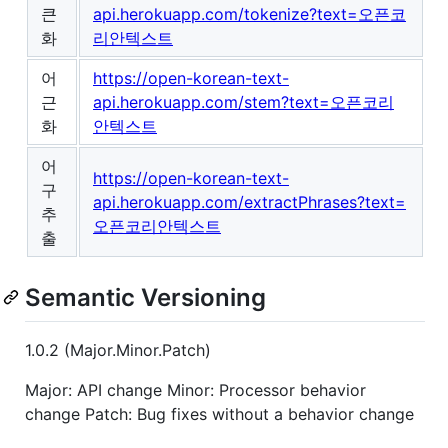
큰
api.herokuapp.com/tokenize?text=오픈코
화
리안텍스트
어
https://open-korean-text-
근
api.herokuapp.com/stem?text=오픈코리
화
안텍스트
어
https://open-korean-text-
구
api.herokuapp.com/extractPhrases?text=
추
오픈코리안텍스트
출
Semantic Versioning
1.0.2 (Major.Minor.Patch)
Major: API change Minor: Processor behavior
change Patch: Bug fixes without a behavior change