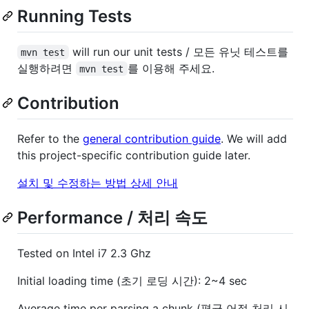
Running Tests
will run our unit tests / 모든 유닛 테스트를
mvn test
실행하려면
를 이용해 주세요.
mvn test
Contribution
Refer to the
general contribution guide
. We will add
this project-specific contribution guide later.
설치 및 수정하는 방법 상세 안내
Performance / 처리 속도
Tested on Intel i7 2.3 Ghz
Initial loading time (초기 로딩 시간): 2~4 sec
Average time per parsing a chunk (평균 어절 처리 시