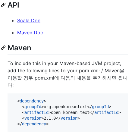
API
Scala Doc
Maven Doc
Maven
To include this in your Maven-based JVM project,
add the following lines to your pom.xml: / Maven을
이용할 경우 pom.xml에 다음의 내용을 추가하시면 됩니
다:
  <
dependency
>

    <
groupId
>org.openkoreantext</
groupId
>

    <
artifactId
>open-korean-text</
artifactId
>

    <
version
>2.1.0</
version
>

  </
dependency
>