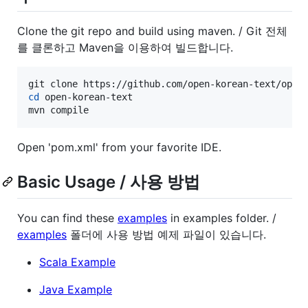
Clone the git repo and build using maven. / Git 전체
를 클론하고 Maven을 이용하여 빌드합니다.
cd
 open-korean-text

mvn compile
Open 'pom.xml' from your favorite IDE.
Basic Usage / 사용 방법
You can find these
examples
in examples folder. /
examples
폴더에 사용 방법 예제 파일이 있습니다.
Scala Example
Java Example