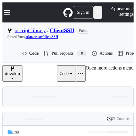
S
Navigation Menu
Appearance
k
Sign in
settings
i
p
t
oscript-library
/
ClientSSH
Public
o
forked from
arkuznetsov/clientSSH
c
o
n
Code
Pull requests
Actions
Projec
0
t
e
n
Open more actions menu
t
develop
Code
21 Commits
Folders
History
Latest
and
.ssh
commit