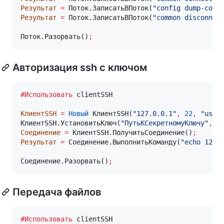
Результат
=
 Поток.ЗаписатьВПоток(
"config dump-conf
Результат
=
 Поток.ЗаписатьВПоток(
"common disconnec
Поток.Разорвать()
;
Авторизация ssh с ключом
#Использовать
 clientSSH

КлиентSSH
=
Новый
 КлиентSSH(
"127.0.0.1"
,
22
,
"user
КлиентSSH.УстановитьКлюч(
"ПутьКСекретномуКлючу"
,
"
Соединение
=
 КлиентSSH.ПолучитьСоединение()
;
Результат
=
 Соединение.ВыполнитьКоманду(
"echo 123"
Соединение.Разорвать()
;
Передача файлов
#Использовать
 clientSSH
