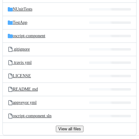
files
NUnitTests
TestApp
oscript-component
.gitignore
.travis.yml
LICENSE
README.md
appveyor.yml
oscript-component.sln
View all files