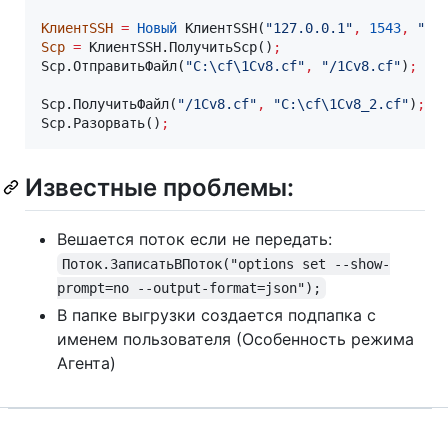
КлиентSSH
=
Новый
 КлиентSSH(
"127.0.0.1"
,
1543
,
"ad
Scp
=
 КлиентSSH.ПолучитьScp()
;
Scp.ОтправитьФайл(
"C:\cf\1Cv8.cf"
,
"/1Cv8.cf"
)
;
Scp.ПолучитьФайл(
"/1Cv8.cf"
,
"C:\cf\1Cv8_2.cf"
)
;
Scp.Разорвать()
;
Известные проблемы:
Вешается поток если не передать:
Поток.ЗаписатьВПоток("options set --show-
prompt=no --output-format=json");
В папке выгрузки создается подпапка с
именем пользователя (Особенность режима
Агента)