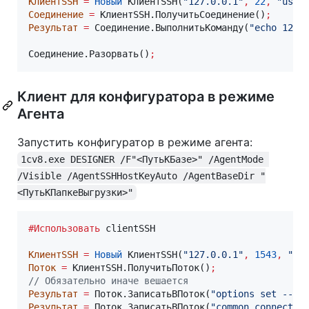
КлиентSSH
=
Новый
 КлиентSSH(
"127.0.0.1"
,
22
,
"user
Соединение
=
 КлиентSSH.ПолучитьСоединение()
;
Результат
=
 Соединение.ВыполнитьКоманду(
"echo 123"
Соединение.Разорвать()
;
Клиент для конфигуратора в режиме
Агента
Запустить конфигуратор в режиме агента:
1cv8.exe DESIGNER /F"<ПутьКБазе>" /AgentMode 
/Visible /AgentSSHHostKeyAuto /AgentBaseDir "
<ПутьКПапкеВыгрузки>"
#Использовать
 clientSSH

КлиентSSH
=
Новый
 КлиентSSH(
"127.0.0.1"
,
1543
,
"ad
Поток
=
 КлиентSSH.ПолучитьПоток()
;
// Обязательно иначе вешается
Результат
=
 Поток.ЗаписатьВПоток(
"options set --sh
Результат
=
 Поток.ЗаписатьВПоток(
"common connect-i