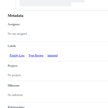
Metadata
Assignees
Metadata
Issue
actions
No one assigned
Labels
Priority-Low
Type-Review
imported
Projects
No projects
Milestone
No milestone
Relationships