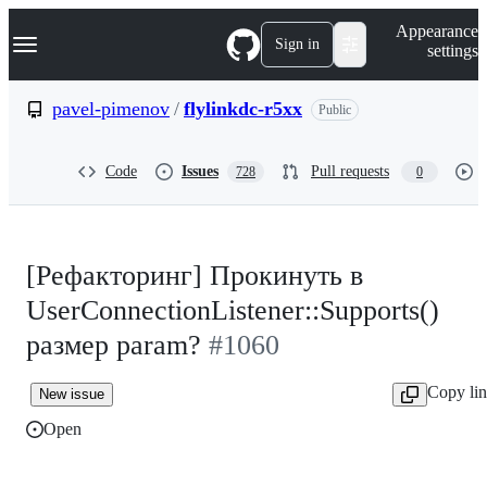
S
Navigation Menu
Appearance
k
Sign in
settings
i
p
t
pavel-pimenov
/
flylinkdc-r5xx
Public
o
c
o
Code
Issues
Pull requests
728
0
n
t
e
n
t
[Рефакторинг] Прокинуть в
UserConnectionListener::Supports()
размер param?
#1060
Copy li
New issue
Open