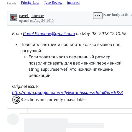
Priority-Low
Type-Review
imported
Labels
Issue body action
pavel-pimenov
Description
opened
on Aug 24, 2015
From
Pavel.Pimenov@gmail.com
on May 08, 2013 12:10:55
Повесить счетчик и посчитать кол-во вызвов под
нагрузкой.
Если зовется часто переданный размер
позволит сказать для верменной переменной
string sup; .reserve() что исключит лишние
релокации.
Original issue:
http://code.google.com/p/flylinkdc/issues/detail?id=1023
Reactions are currently unavailable