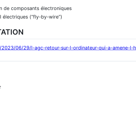
ion de composants électroniques
lectriques (“fly-by-wire”)
TATION
/2023/06/29/l-agc-retour-sur-l-ordinateur-qui-a-amene-l-h
e