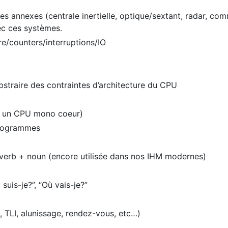
es annexes (centrale inertielle, optique/sextant, radar, co
ec ces systèmes.
/counters/interruptions/IO
bstraire des contraintes d’architecture du CPU
ur un CPU mono coeur)
programmes
 verb + noun (encore utilisée dans nos IHM modernes)
 suis-je?”, “Où vais-je?”
, TLI, alunissage, rendez-vous, etc…)