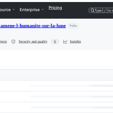
Pricing
ource
Enterprise
Type
/
to 
a-amene-l-humanite-sur-la-lune
Public
jects
Security and quality
Insights
0