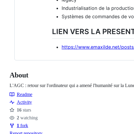
Industrialisation de la product
Systèmes de commandes de vol é
LIEN VERS LA PRESEN
https://www.emaxilde.net/posts
About
L'AGC : retour sur l'ordinateur qui a amené l'humanité sur la Lun
Readme
Resources
Activity
16
stars
Stars
2
watching
Watchers
1
fork
Forks
Report repository