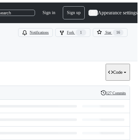
Appearance settings
Sign in
Sign up
search
Notifications
Fork
1
Star
16
Code
127 Commits
History