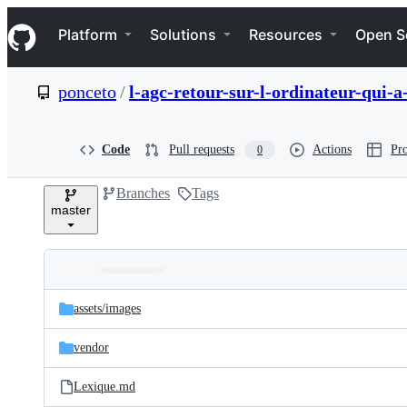
S
Navigation Menu
k
Platform
Solutions
Resources
Open S
i
p
t
ponceto
/
l-agc-retour-sur-l-ordinateur-qui-
o
c
o
n
Code
Pull requests
Actions
Pro
0
t
e
Branches
Tags
n
master
t
Folders
Latest
and
assets/
images
commit
files
vendor
Lexique.md