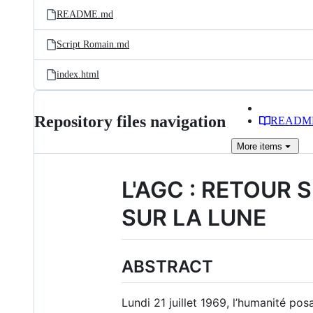
README.md
Script Romain.md
index.html
Repository files navigation
READM
More
items
L'AGC : RETOUR 
SUR LA LUNE
ABSTRACT
Lundi 21 juillet 1969, l’humanité pos