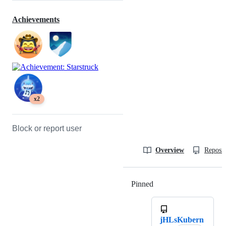
Achievements
x2
Block or report user
Overview
Reposit
Pinned
Loading
jHLsKubern