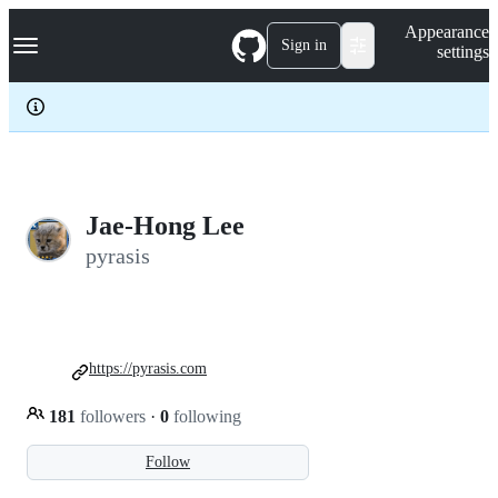
S
Navigation Menu
Appearance
k
Sign in
settings
i
p
t
o
c
o
n
t
e
Jae-Hong Lee
n
pyrasis
t
https://pyrasis.com
181
followers
·
0
following
Follow