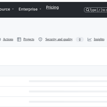
Pricing
ource
Enterprise
Type
/
to 
Actions
Projects
Security and quality
Insights
0