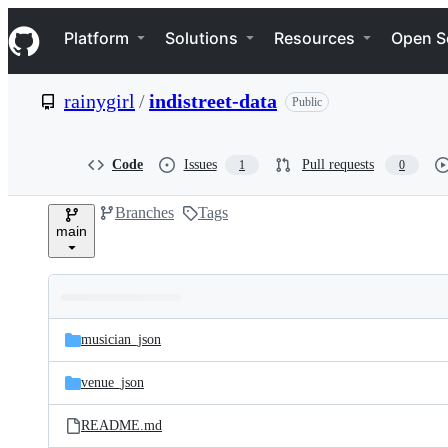
S
Navigation Menu
k
Platform
Solutions
Resources
Open S
i
p
t
rainygirl
/
indistreet-data
Public
o
c
o
n
Code
Issues
Pull requests
1
0
t
e
Branches
Tags
n
main
t
Folders
Latest
and
musician_json
commit
files
venue_json
README.md