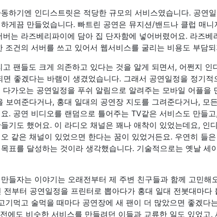
가동하기엔 인디스트릿은 적당한 규모의 서비스였습니다. 공연일
하게끔 만들었습니다. 빠트린 공연은 뮤지션/밴드나 클럽 매니저
서버는 라즈베리파이에 담아 집 단자함에 넣어버렸어요. 라즈베리
한 조건의 서버를 쓰고 있어서 웹서비스를 굴리는 비용도 부담되
고 팬들도 크게 의존하고 있다는 것을 알게 되면서, 어쩐지 인디
되면 좋겠다는 바램이 생겼었습니다. 그래서 공연일정을 정기적으
 다가오는 공연일정을 푸쉬 알림으로 알려주는 모바일 어플을 
을 보여준다거나, 홍대 일대의 공연장 지도를 그려준다거나, 모
요. 공연 비디오를 랜덤으로 틀어주는 TV같은 서비스도 만들고
들기도 했어요. 이 라디오 채널은 꽤나 애착이 있었는데요, 인
오 같은 채널이 있었으면 한다는 꿈이 있었거든요. 우연히 들은
목표를 달성하는 것이라 생각했습니다. 기술적으로는 옛날 세이
만들자는 이야기는 오래전부터 제 주변 친구들과 함께 고민해오
년 전부터 공연일정을 프린터로 뽑아다가 홍대 일대 전봇대마다 
 고기먹고 술먹을 때마다 공연장에 새 팬이 더 많았으면 좋겠다는
전에도 비슷한 서비스를 만들려던 이들과 교류한 일도 있었고, 세계