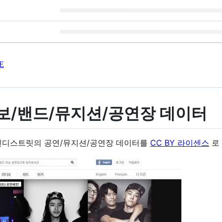
E
보/밴드/뮤지션/공연장 데이터
던 인디스트릿의 공연/뮤지션/공연장 데이터를
CC BY 라이센스
로