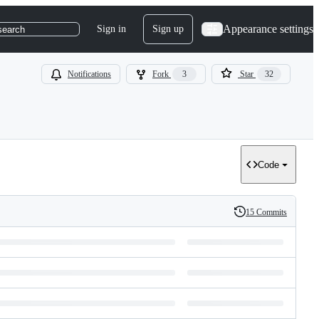
Appearance settings
Sign in
Sign up
search
Notifications
Fork
3
Star
32
Code
15 Commits
History