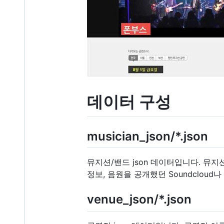
데이터 구성
musician_json/*.json
뮤지션/밴드 json 데이터입니다. 뮤지
정보, 음원을 공개했던 Soundcloud나
venue_json/*.json