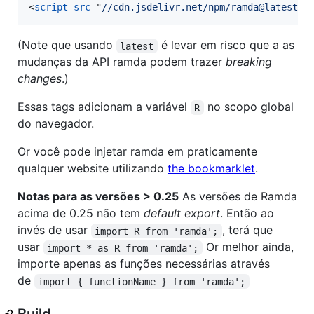
<
script
src
="
//cdn.jsdelivr.net/npm/ramda@latest/d
(Note que usando
é levar em risco que a as
latest
mudanças da API ramda podem trazer
breaking
changes
.)
Essas tags adicionam a variável
no scopo global
R
do navegador.
Or você pode injetar ramda em praticamente
qualquer website utilizando
the bookmarklet
.
Notas para as versões > 0.25
As versões de Ramda
acima de 0.25 não tem
default export
. Então ao
invés de usar
, terá que
import R from 'ramda';
usar
Or melhor ainda,
import * as R from 'ramda';
importe apenas as funções necessárias através
de
import { functionName } from 'ramda';