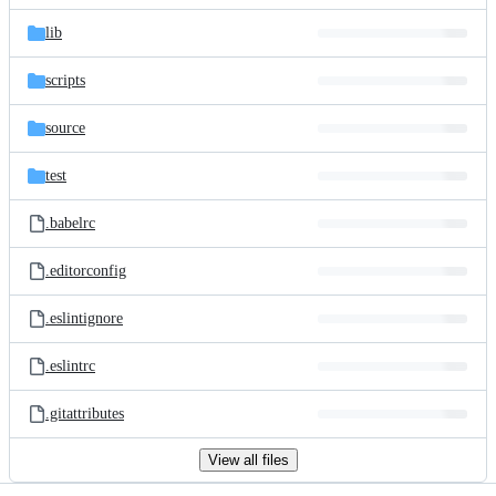
files
lib
scripts
source
test
.babelrc
.editorconfig
.eslintignore
.eslintrc
.gitattributes
View all files