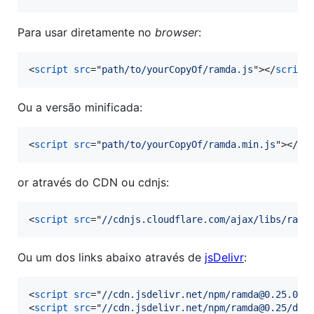
Para usar diretamente no
browser
:
<
script
src
="
path/to/yourCopyOf/ramda.js
"
>
</
script
Ou a versão minificada:
<
script
src
="
path/to/yourCopyOf/ramda.min.js
"
>
</
sc
or através do CDN ou cdnjs:
<
script
src
="
//cdnjs.cloudflare.com/ajax/libs/ramd
Ou um dos links abaixo através de
jsDelivr
:
<
script
src
="
//cdn.jsdelivr.net/npm/ramda@0.25.0/d
<
script
src
="
//cdn.jsdelivr.net/npm/ramda@0.25/dis