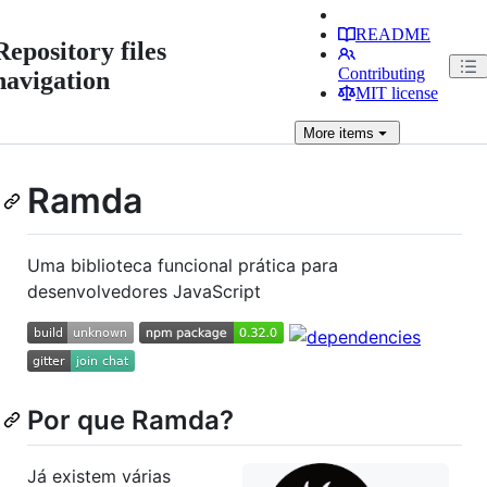
README
Repository files
Contributing
navigation
MIT license
More
items
Ramda
Uma biblioteca funcional prática para
desenvolvedores JavaScript
Por que Ramda?
Já existem várias