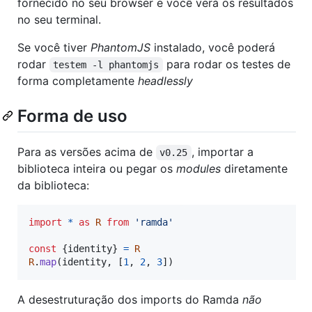
fornecido no seu browser e você verá os resultados
no seu terminal.
Se você tiver
PhantomJS
instalado, você poderá
rodar
para rodar os testes de
testem -l phantomjs
forma completamente
headlessly
Forma de uso
Para as versões acima de
, importar a
v0.25
biblioteca inteira ou pegar os
modules
diretamente
da biblioteca:
import
*
as
R
from
'ramda'
const
{
identity
}
=
R
R
.
map
(
identity
,
[
1
,
2
,
3
]
)
A desestruturação dos imports do Ramda
não