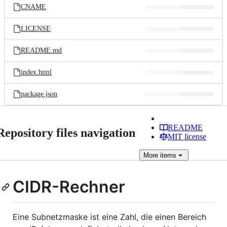
CNAME
LICENSE
README.md
index.html
package.json
README
Repository files navigation
MIT license
More
items
CIDR-Rechner
Eine Subnetzmaske ist eine Zahl, die einen Bereich