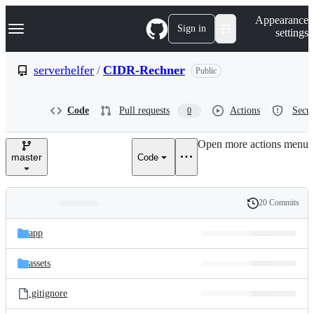
S
Navigation Menu
Appearance
k
Sign in
settings
i
p
t
serverhelfer
/
CIDR-Rechner
Public
o
c
o
Code
Pull requests
Actions
Secur
0
n
t
e
Open more actions menu
n
master
Code
t
20 Commits
Folders
History
Latest
and
app
commit
files
assets
.gitignore