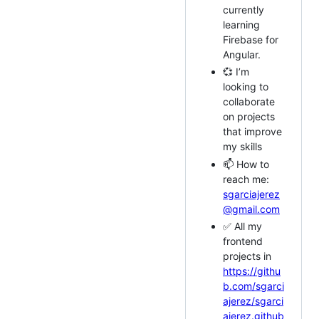
currently
learning
Firebase for
Angular.
💞️ I’m
looking to
collaborate
on projects
that improve
my skills
📫 How to
reach me:
sgarciajerez
@gmail.com
✅ All my
frontend
projects in
https://githu
b.com/sgarci
ajerez/sgarci
ajerez.github