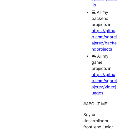
.io
💻 All my
backend
projects in
https://githu
b.com/sgarci
ajerez/backe
ndprojects
🎮 All my
game
projects in
https://githu
b.com/sgarci
ajerez/videoj
uegos
#ABOUT ME
Soy un
desarrollador
front-end junior