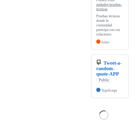
Forked from
midudev/pruebas-
tecnicas
Pruebas técnicas
donde la
comunidad
participa con sus
soluciones
Astro
Tweet-a-
random-
quote-APP
Public
TypeScript