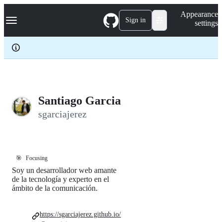
S
Navigation Menu
Appearance
k
Sign in
settings
i
p
t
o
c
o
n
t
e
Santiago Garcia
n
sgarciajerez
t
🎯
Focusing
Soy un desarrollador web amante
de la tecnología y experto en el
ámbito de la comunicación.
https://sgarciajerez.github.io/