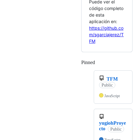
Puede ver el
código completo
de esta
aplicación en:
https://github.co
m/sgarciajerez/T
FM
Pinned
Loading
TFM
Public
JavaScript
yugiohProye
cto
Public