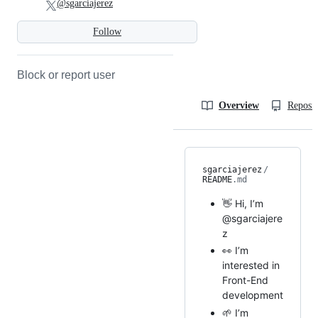
@sgarciajerez
Follow
Block or report user
Overview
Reposit
sgarciajerez
/
README
.md
👋 Hi, I’m
@sgarciajere
z
👀 I’m
interested in
Front-End
development
🌱 I’m