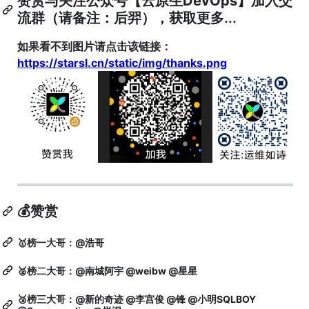
赞赏与关注公众号【
云原生DevOps
】加入交
流群（请备注：后羿），获取更多...
如果看不到图片请点击该链接：
https://starsl.cn/static/img/thanks.png
💰赞赏
🥇榜一大哥：
@浩哥
🥈榜二大哥：
@南城阿宇
@weibw
@星星
🥉榜三大哥：
@新的奇迹
@李宫俊
@锋
@小明SQLBOY