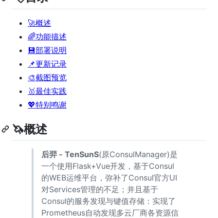
🚀概述
🌈功能描述
💾部署说明
📌更新记录
🎨截图预览
🥇最佳实践
💖特别鸣谢
🦄概述
后羿 - TenSunS
(原ConsulManager)是
一个使用Flask+Vue开发，基于Consul
的WEB运维平台，弥补了Consul官方UI
对Services管理的不足；并且基于
Consul的服务发现与键值存储：实现了
Prometheus自动发现多云厂商各资源信