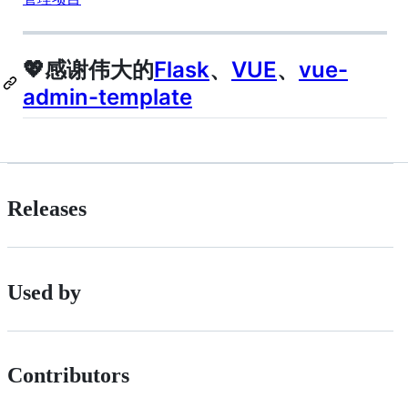
💖感谢伟大的
Flask
、
VUE
、
vue-
admin-template
Releases
Used by
Contributors