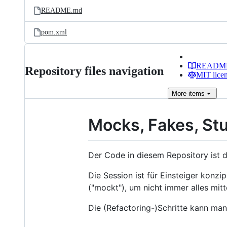
README.md
pom.xml
READM
Repository files navigation
MIT lice
More
items
Mocks, Fakes, St
Der Code in diesem Repository ist d
Die Session ist für Einsteiger konzi
("mockt"), um nicht immer alles mit
Die (Refactoring-)Schritte kann man 