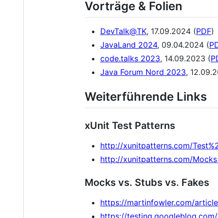
Vorträge & Folien
DevTalk@TK
, 17.09.2024 (
PDF
)
JavaLand 2024
, 09.04.2024 (
P
code.talks 2023
, 14.09.2023 (
P
Java Forum Nord 2023
, 12.09.
Weiterführende Links
xUnit Test Patterns
http://xunitpatterns.com/Test%
http://xunitpatterns.com/Mo
Mocks vs. Stubs vs. Fakes
https://martinfowler.com/artic
https://testing.googleblog.com