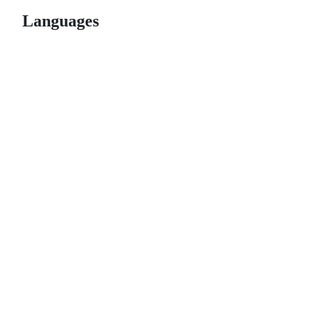
Languages
© 2026 GitHub, Inc.
Term
Footer
Footer
navigation