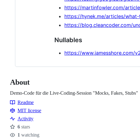
https://martinfowler.com/articl
https://hynek.me/articles/what
https://blog.cleancoder.com/un
Nullables
https://www.jamesshore.com/v2/
About
Demo-Code für die Live-Coding-Session "Mocks, Fakes, Stubs"
Readme
Resources
MIT license
Activity
6
stars
Stars
1
watching
Watchers