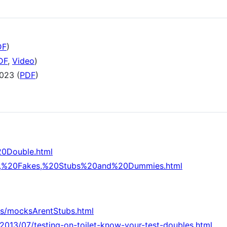
DF
)
DF
,
Video
)
2023 (
PDF
)
20Double.html
cks,%20Fakes,%20Stubs%20and%20Dummies.html
les/mocksArentStubs.html
/2013/07/testing-on-toilet-know-your-test-doubles.html