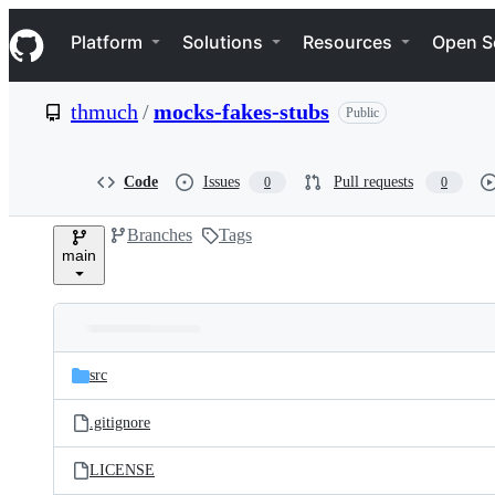
S
Navigation Menu
k
Platform
Solutions
Resources
Open S
i
p
t
thmuch
/
mocks-fakes-stubs
Public
o
c
o
n
Code
Issues
Pull requests
0
0
t
e
Branches
Tags
n
main
t
Folders
Latest
and
src
commit
files
.gitignore
LICENSE