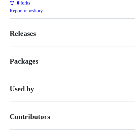
0
forks
Forks
Report repository
Releases
Packages
Used by
Contributors