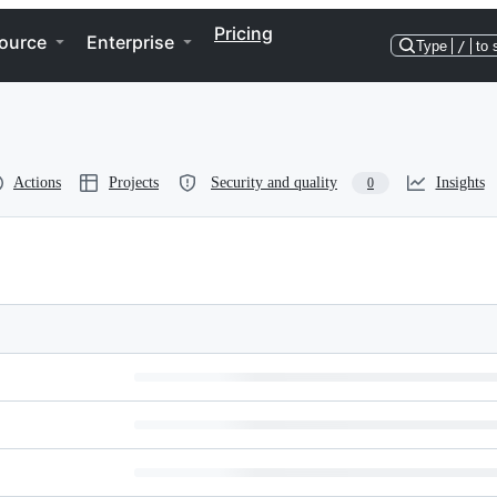
Pricing
ource
Enterprise
Type
/
to 
Actions
Projects
Security and quality
Insights
0