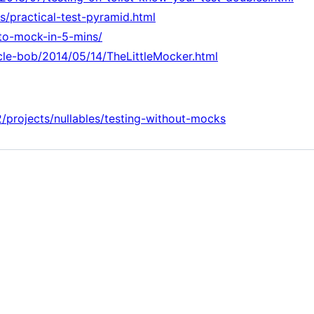
es/practical-test-pyramid.html
-to-mock-in-5-mins/
cle-bob/2014/05/14/TheLittleMocker.html
projects/nullables/testing-without-mocks