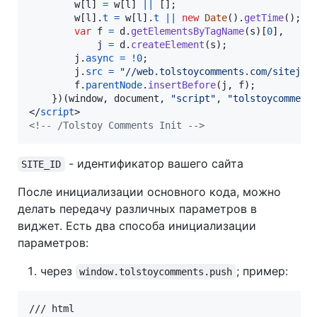
w
[
l
]
=
w
[
l
]
||
[
]
;
w
[
l
]
.
t
=
w
[
l
]
.
t
||
new
Date
(
)
.
getTime
(
)
;
var
f
=
d
.
getElementsByTagName
(
s
)
[
0
]
,
j
=
d
.
createElement
(
s
)
;
j
.
async
=
!
0
;
j
.
src
=
"//web.tolstoycomments.com/sitejs/
f
.
parentNode
.
insertBefore
(
j
,
f
)
;
}
)
(
window
,
document
,
"script"
,
"tolstoycomment
</
script
>
<!-- /Tolstoy Comments Init -->
- идентификатор вашего сайта
SITE_ID
После инициализации основного кода, можно
делать передачу различных параметров в
виджет. Есть два способа инициализации
параметров:
через
; пример:
window.tolstoycomments.push