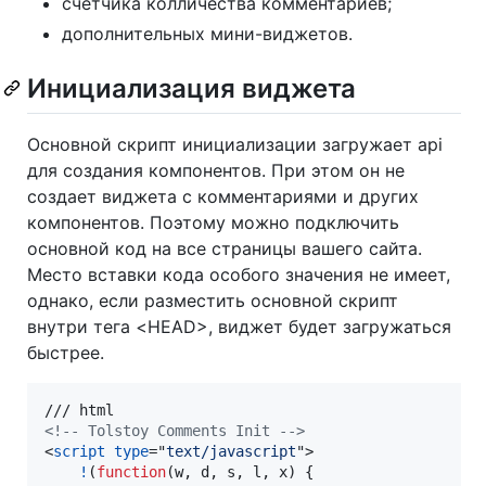
счетчика колличества комментариев;
дополнительных мини-виджетов.
Инициализация виджета
Основной скрипт инициализации загружает api
для создания компонентов. При этом он не
создает виджета с комментариями и других
компонентов. Поэтому можно подключить
основной код на все страницы вашего сайта.
Место вставки кода особого значения не имеет,
однако, если разместить основной скрипт
внутри тега <HEAD>, виджет будет загружаться
быстрее.
<!-- Tolstoy Comments Init -->
<
script
type
="
text/javascript
"
>
!
(
function
(
w
,
d
,
s
,
l
,
x
)
{