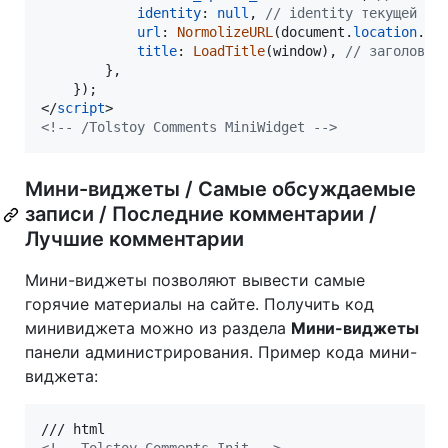
identity
: 
null
,
// identity текущей ст
url
: 
NormolizeURL
(
document
.
location
.
hr
title
: 
LoadTitle
(
window
)
,
// заголовок
}
,
}
)
;
</
script
>
<!-- /Tolstoy Comments MiniWidget -->
Мини-виджеты / Самые обсуждаемые
записи / Последние комментарии /
Лучшие комментарии
Мини-виджеты позволяют вывести самые
горячие материалы на сайте. Получить код
минивиджета можно из раздела
Мини-виджеты
панели администрирования. Пример кода мини-
виджета: