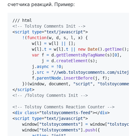
счетчика реакций. Пример:
<!-- Tolstoy Comments Init -->
<
script
type
="
text/javascript
"
>
!
(
function
(
w
,
d
,
s
,
l
,
x
)
{
w
[
l
]
=
w
[
l
]
||
[
]
;
w
[
l
]
.
t
=
w
[
l
]
.
t
||
new
Date
(
)
.
getTime
(
)
;
var
f
=
d
.
getElementsByTagName
(
s
)
[
0
]
,
j
=
d
.
createElement
(
s
)
;
j
.
async
=
!
0
;
j
.
src
=
"//web.tolstoycomments.com/sitejs/
f
.
parentNode
.
insertBefore
(
j
,
f
)
;
}
)
(
window
,
document
,
"script"
,
"tolstoycomment
</
script
>
<!-- /Tolstoy Comments Init -->
<!-- Tolstoy Comments Reaction Counter -->
<
div
class
="
tolstoycomments-feed
"
>
</
div
>
<
script
type
="
text/javascript
"
>
window
[
"tolstoycomments"
]
=
window
[
"tolstoycom
window
[
"tolstoycomments"
]
.
push
(
{
action
: 
"init"
,