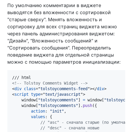
По умолчанию комментарии в виджете
выводятся без вложенности с сортировкой
"старые сверху". Менять вложенность и
сортировку для всех страниц виджета можно
через панель администрирования виджетом:
"Дизайн", "Вложенность сообщений" и
"Сортировать сообщения". Переопределить
поведение виджета для отдельной страницы
можно с помощью параметров инициализации:
<!-- Tolstoy Comments Widget -->
<
div
class
="
tolstoycomments-feed
"
>
</
div
>
<
script
type
="
text/javascript
"
>
window
[
"tolstoycomments"
]
=
window
[
"tolstoycom
window
[
"tolstoycomments"
]
.
push
(
{
action
: 
"init"
,
values
: 
{
// "asc" - сначала старые (по умолчани
// "desc" - сначала новые