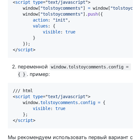
<
script
type
="
text/javascript
"
>
window
[
"tolstoycomments"
]
=
window
[
"tolstoycom
window
[
"tolstoycomments"
]
.
push
(
{
action
: 
"init"
,
values
: 
{
visible
: 
true
}
}
)
;
</
script
>
переменной
window.tolstoycomments.config = 
. пример:
{ }
<
script
type
="
text/javascript
"
>
window
.
tolstoycomments
.
config
=
{
visible
: 
true
}
;
</
script
>
Мы рекомендуем использовать первый вариант с