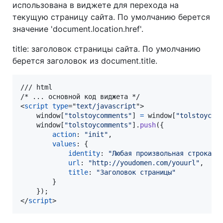
использована в виджете для перехода на
текущую страницу сайта. По умолчанию берется
значение 'document.location.href'.
title: заголовок страницы сайта. По умолчанию
берется заголовок из document.title.
/// html

<
script
type
="
text/javascript
"
>
window
[
"tolstoycomments"
]
=
window
[
"tolstoycom
window
[
"tolstoycomments"
]
.
push
(
{
action
: 
"init"
,
values
: 
{
identity
: 
"Любая произвольная строка"
,
url
: 
"http://youdomen.com/youurl"
,
title
: 
"Заголовок страницы"
}
}
)
;
</
script
>