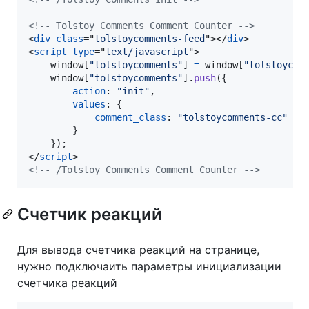
<!-- Tolstoy Comments Comment Counter -->
<
div
class
="
tolstoycomments-feed
"
>
</
div
>
<
script
type
="
text/javascript
"
>
window
[
"tolstoycomments"
]
=
window
[
"tolstoycom
window
[
"tolstoycomments"
]
.
push
(
{
action
: 
"init"
,
values
: 
{
comment_class
: 
"tolstoycomments-cc"
}
}
)
;
</
script
>
<!-- /Tolstoy Comments Comment Counter -->
Счетчик реакций
Для вывода счетчика реакций на странице,
нужно подключаить параметры инициализации
счетчика реакций