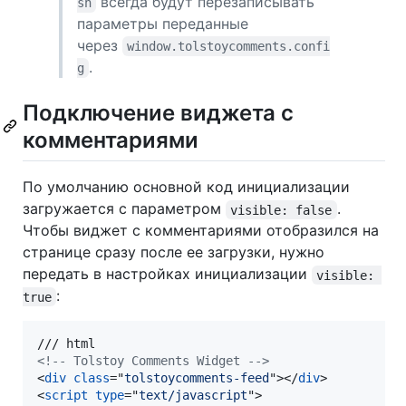
всегда будут перезаписывать
sh
параметры переданные
через
window.tolstoycomments.confi
.
g
Подключение виджета с
комментариями
По умолчанию основной код инициализации
загружается с параметром
.
visible: false
Чтобы виджет с комментариями отобразился на
странице сразу после ее загрузки, нужно
передать в настройках инициализации
visible: 
:
true
<!-- Tolstoy Comments Widget -->
<
div
class
="
tolstoycomments-feed
"
>
</
div
>
<
script
type
="
text/javascript
"
>