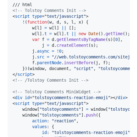
<!-- Tolstoy Comments Init -->
<
script
type
="
text/javascript
"
>
!
(
function
(
w
,
d
,
s
,
l
,
x
)
{
w
[
l
]
=
w
[
l
]
||
[
]
;
w
[
l
]
.
t
=
w
[
l
]
.
t
||
new
Date
(
)
.
getTime
(
)
;
var
f
=
d
.
getElementsByTagName
(
s
)
[
0
]
,
j
=
d
.
createElement
(
s
)
;
j
.
async
=
!
0
;
j
.
src
=
"//web.tolstoycomments.com/sitejs/
f
.
parentNode
.
insertBefore
(
j
,
f
)
;
}
)
(
window
,
document
,
"script"
,
"tolstoycomment
</
script
>
<!-- /Tolstoy Comments Init -->
<!-- Tolstoy Comments MiniWidget -->
<
div
id
="
tolstoycomments-reaction-emoji
"
>
</
div
>
<
script
type
="
text/javascript
"
>
window
[
"tolstoycomments"
]
=
window
[
"tolstoycom
window
[
"tolstoycomments"
]
.
push
(
{
action
: 
"reaction"
,
values
: 
{
id
: 
"tolstoycomments-reaction-emoji"
,