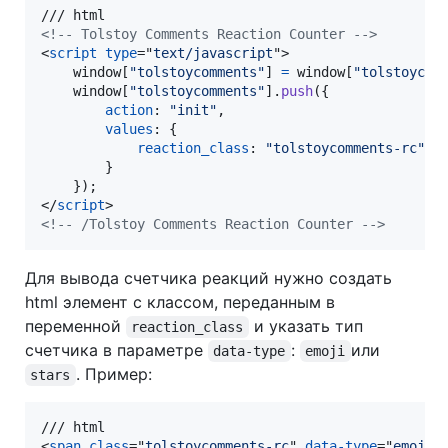
<!-- Tolstoy Comments Reaction Counter -->
<
script
type
="
text/javascript
"
>
window
[
"tolstoycomments"
]
=
window
[
"tolstoycom
window
[
"tolstoycomments"
]
.
push
(
{
action
: 
"init"
,
values
: 
{
reaction_class
: 
"tolstoycomments-rc"
}
}
)
;
</
script
>
<!-- /Tolstoy Comments Reaction Counter -->
Для вывода счетчика реакций нужно создать
html элемент с классом, переданным в
переменной
и указать тип
reaction_class
счетчика в параметре
:
или
data-type
emoji
. Пример:
stars
<
span
class
="
tolstoycomments-rc
" 
data-type
="
emoji
"