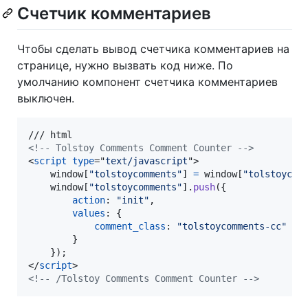
Счетчик комментариев
Чтобы сделать вывод счетчика комментариев на
странице, нужно вызвать код ниже. По
умолчанию компонент счетчика комментариев
выключен.
<!-- Tolstoy Comments Comment Counter -->
<
script
type
="
text/javascript
"
>
window
[
"tolstoycomments"
]
=
window
[
"tolstoycom
window
[
"tolstoycomments"
]
.
push
(
{
action
: 
"init"
,
values
: 
{
comment_class
: 
"tolstoycomments-cc"
}
}
)
;
</
script
>
<!-- /Tolstoy Comments Comment Counter -->