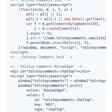
<!-- Tolstoy Comments Init -->
<
script
type
="
text/javascript
"
>
!
(
function
(
w
,
d
,
s
,
l
,
x
)
{
w
[
l
]
=
w
[
l
]
||
[
]
;
w
[
l
]
.
t
=
w
[
l
]
.
t
||
new
Date
(
)
.
getTime
(
)
;
var
f
=
d
.
getElementsByTagName
(
s
)
[
0
]
,
j
=
d
.
createElement
(
s
)
;
j
.
async
=
!
0
;
j
.
src
=
"//web.tolstoycomments.com/sitejs/
f
.
parentNode
.
insertBefore
(
j
,
f
)
;
}
)
(
window
,
document
,
"script"
,
"tolstoycomment
</
script
>
<!-- /Tolstoy Comments Init -->
<!-- Tolstoy Comments MiniWidget -->
<
div
id
="
tolstoycomments-chattop
"
>
</
div
>
<
script
type
="
text/javascript
"
>
window
[
"tolstoycomments"
]
=
window
[
"tolstoycom
window
[
"tolstoycomments"
]
.
push
(
{
action
: 
"miniwidget"
,
values
: 
{
id
: 
"tolstoycomments-chattop"
,
key
: 
"KEY"
,
type
: 
"chattop"
,