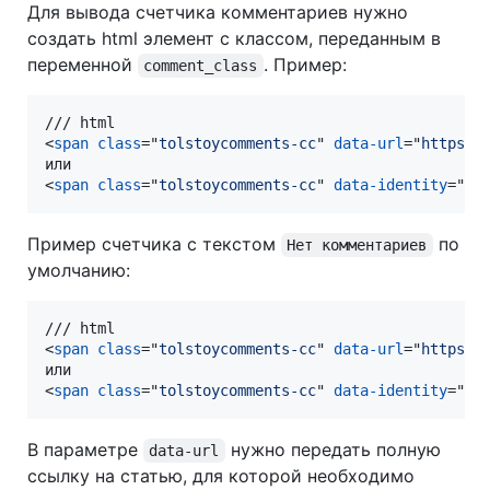
Для вывода счетчика комментариев нужно
создать html элемент с классом, переданным в
переменной
. Пример:
comment_class
<
span
class
="
tolstoycomments-cc
" 
data-url
="
https:/
<
span
class
="
tolstoycomments-cc
" 
data-identity
="
CU
Пример счетчика с текстом
по
Нет комментариев
умолчанию:
<
span
class
="
tolstoycomments-cc
" 
data-url
="
https:/
<
span
class
="
tolstoycomments-cc
" 
data-identity
="
CU
В параметре
нужно передать полную
data-url
ссылку на статью, для которой необходимо