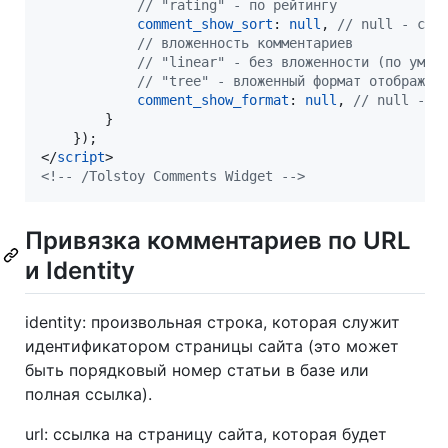
// "rating" - по рейтингу
comment_show_sort
: 
null
,
// null - сна
// вложенность комментариев
// "linear" - без вложенности (по умол
// "tree" - вложенный формат отображен
comment_show_format
: 
null
,
// null - б
}
}
)
;
</
script
>
<!-- /Tolstoy Comments Widget -->
Привязка комментариев по URL
и Identity
identity: произвольная строка, которая служит
идентификатором страницы сайта (это может
быть порядковый номер статьи в базе или
полная ссылка).
url: ссылка на страницу сайта, которая будет