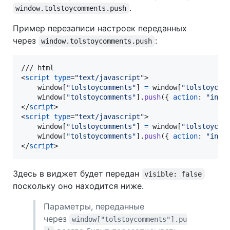
.
window.tolstoycomments.push
Пример перезаписи настроек переданных
через
:
window.tolstoycomments.push
<
script
type
="
text/javascript
"
>
window
[
"tolstoycomments"
]
=
window
[
"tolstoycom
window
[
"tolstoycomments"
]
.
push
(
{
action
: 
"init
</
script
>
<
script
type
="
text/javascript
"
>
window
[
"tolstoycomments"
]
=
window
[
"tolstoycom
window
[
"tolstoycomments"
]
.
push
(
{
action
: 
"init
</
script
>
Здесь в виджет будет передан
visible: false
поскольку оно находится ниже.
Параметры, переданные
через
window["tolstoycomments"].pu