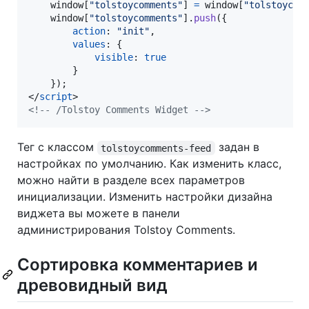
window
[
"tolstoycomments"
]
=
window
[
"tolstoycom
window
[
"tolstoycomments"
]
.
push
(
{
action
: 
"init"
,
values
: 
{
visible
: 
true
}
}
)
;
</
script
>
<!-- /Tolstoy Comments Widget -->
Тег с классом
задан в
tolstoycomments-feed
настройках по умолчанию. Как изменить класс,
можно найти в разделе всех параметров
инициализации. Изменить настройки дизайна
виджета вы можете в панели
администрирования Tolstoy Comments.
Сортировка комментариев и
древовидный вид