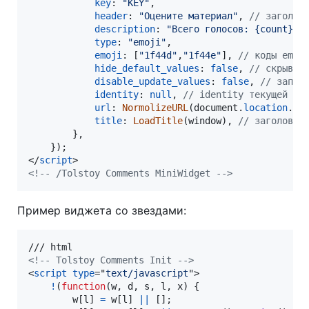
key
: 
"KEY"
,
header
: 
"Оцените материал"
,
// заголов
description
: 
"Всего голосов: {count}"
,
type
: 
"emoji"
,
emoji
: 
[
"1f44d"
,
"1f44e"
]
,
// коды emoj
hide_default_values
: 
false
,
// скрыват
disable_update_values
: 
false
,
// запре
identity
: 
null
,
// identity текущей ст
url
: 
NormolizeURL
(
document
.
location
.
hr
title
: 
LoadTitle
(
window
)
,
// заголовок
}
,
}
)
;
</
script
>
<!-- /Tolstoy Comments MiniWidget -->
Пример виджета со звездами:
<!-- Tolstoy Comments Init -->
<
script
type
="
text/javascript
"
>
!
(
function
(
w
,
d
,
s
,
l
,
x
)
{
w
[
l
]
=
w
[
l
]
||
[
]
;