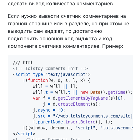
сделать вывод количества комментариев.
Если нужно вывести счетчик комментариев на
главной странице или в разделе, но при этом не
выводить сам виджет, то достаточно
подключить основной код виджета и код
компонента счетчика комментариев. Пример:
<!-- Tolstoy Comments Init -->
<
script
type
="
text/javascript
"
>
!
(
function
(
w
,
d
,
s
,
l
,
x
)
{
w
[
l
]
=
w
[
l
]
||
[
]
;
w
[
l
]
.
t
=
w
[
l
]
.
t
||
new
Date
(
)
.
getTime
(
)
;
var
f
=
d
.
getElementsByTagName
(
s
)
[
0
]
,
j
=
d
.
createElement
(
s
)
;
j
.
async
=
!
0
;
j
.
src
=
"//web.tolstoycomments.com/sitejs/
f
.
parentNode
.
insertBefore
(
j
,
f
)
;
}
)
(
window
,
document
,
"script"
,
"tolstoycomment
</
script
>
<!-- /Tolstoy Comments Init -->