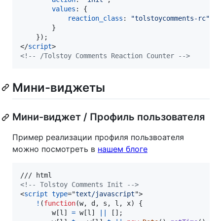
values
: 
{
reaction_class
: 
"tolstoycomments-rc"
}
}
)
;
</
script
>
<!-- /Tolstoy Comments Reaction Counter -->
Мини-виджеты
Мини-виджет / Профиль пользователя
Пример реализации профиля пользвоателя
можно посмотреть в
нашем блоге
<!-- Tolstoy Comments Init -->
<
script
type
="
text/javascript
"
>
!
(
function
(
w
,
d
,
s
,
l
,
x
)
{
w
[
l
]
=
w
[
l
]
||
[
]
;