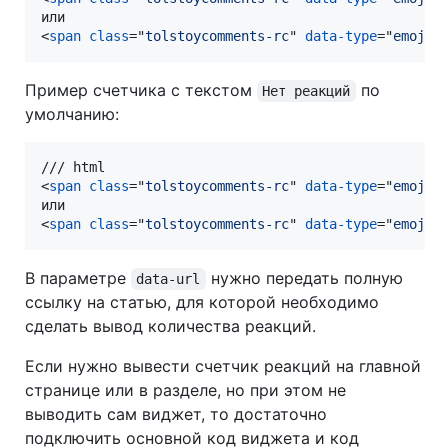
<
span
class
="
tolstoycomments-rc
" 
data-type
="
emoji
"
Пример счетчика с текстом
по
Нет реакций
умолчанию:
<
span
class
="
tolstoycomments-rc
" 
data-type
="
emoji
"
<
span
class
="
tolstoycomments-rc
" 
data-type
="
emoji
"
В параметре
нужно передать полную
data-url
ссылку на статью, для которой необходимо
сделать вывод количества реакций.
Если нужно вывести счетчик реакций на главной
странице или в разделе, но при этом не
выводить сам виджет, то достаточно
подключить основной код виджета и код