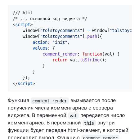
/// html

<
script
>
window
[
"tolstoycomments"
]
=
window
[
"tolstoycom
window
[
"tolstoycomments"
]
.
push
(
{
action
: 
"init"
,
values
: 
{
comment_render
: 
function
(
val
)
{
return
val
.
toString
(
)
;
}
}
}
)
;
</
script
>
Функция
вызывается после
comment_render
получения числа комментариев с сервера
виджета. В переменной
передается число
val
комментариев. В переменной
внутри
this
функции будет передан html-элемент, в который
происходит вывод. Функцию
comment_render