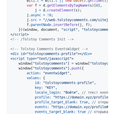
w
[
l
]
.
t
=
w
[
l
]
.
t
||
new
Date
(
)
.
getTime
(
)
;
var
f
=
d
.
getElementsByTagName
(
s
)
[
0
]
,
j
=
d
.
createElement
(
s
)
;
j
.
async
=
!
0
;
j
.
src
=
"//web.tolstoycomments.com/sitejs/
f
.
parentNode
.
insertBefore
(
j
,
f
)
;
}
)
(
window
,
document
,
"script"
,
"tolstoycomment
</
script
>
<!-- /Tolstoy Comments Init -->
<!-- Tolstoy Comments EventsWidget -->
<
div
id
="
tolstoycomments-profile
"
>
</
div
>
<
script
type
="
text/javascript
"
>
window
[
"tolstoycomments"
]
=
window
[
"tolstoycom
window
[
"tolstoycomments"
]
.
push
(
{
action
: 
"eventwidget"
,
values
: 
{
id
: 
"tolstoycomments-profile"
,
key
: 
"KEY"
,
locale_login
: 
"Войти"
,
// текст кнопки
profile
: 
"https://domain.xyz/profile#t
profile_target_blank
: 
true
,
// открыва
events
: 
"https://domain.xyz/profile#tc
events_target_blank
: 
true
// открывать