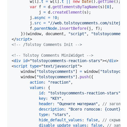
w
[
l
]
.
t
=
w
[
l
]
.
t
||
new
Date
(
)
.
getTime
(
)
;
var
f
=
d
.
getElementsByTagName
(
s
)
[
0
]
,
j
=
d
.
createElement
(
s
)
;
j
.
async
=
!
0
;
j
.
src
=
"//web.tolstoycomments.com/sitejs/
f
.
parentNode
.
insertBefore
(
j
,
f
)
;
}
)
(
window
,
document
,
"script"
,
"tolstoycomment
</
script
>
<!-- /Tolstoy Comments Init -->
<!-- Tolstoy Comments MiniWidget -->
<
div
id
="
tolstoycomments-reaction-stars
"
>
</
div
>
<
script
type
="
text/javascript
"
>
window
[
"tolstoycomments"
]
=
window
[
"tolstoycom
window
[
"tolstoycomments"
]
.
push
(
{
action
: 
"reaction"
,
values
: 
{
id
: 
"tolstoycomments-reaction-stars"
,
key
: 
"KEY"
,
header
: 
"Оцените материал"
,
// заголов
description
: 
"Всего голосов: {count}. 
type
: 
"stars"
,
hide_default_values
: 
false
,
// скрыват
disable_update_values
: 
false
,
// запре