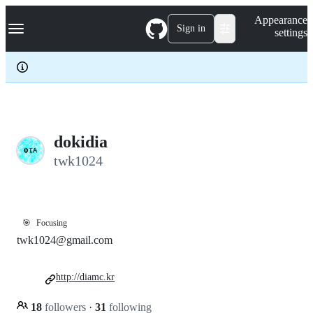
S
Navigation Menu
Appearance
k
Sign in
settings
i
p
t
o
c
o
n
t
e
dokidia
n
twk1024
t
🎯
Focusing
twk1024@gmail.com
http://diamc.kr
18
followers
·
31
following