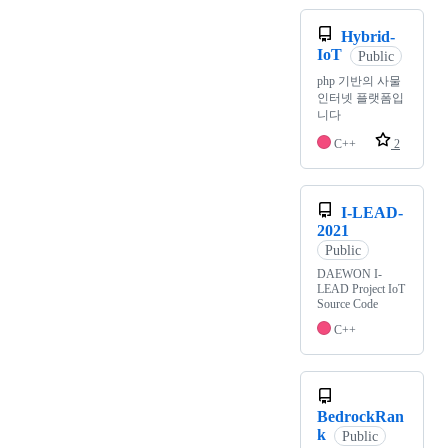
Hybrid-
IoT
Public
php 기반의 사물
인터넷 플랫폼입
니다
C++
2
I-LEAD-
2021
Public
DAEWON I-
LEAD Project IoT
Source Code
C++
BedrockRan
k
Public