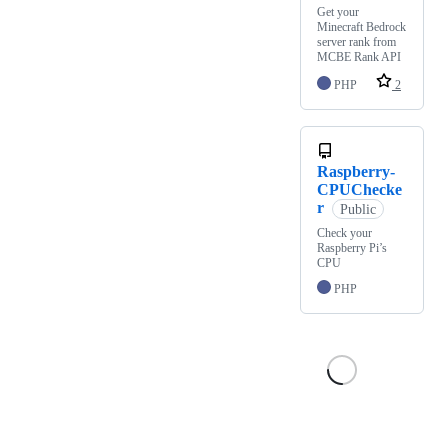
Get your
Minecraft Bedrock
server rank from
MCBE Rank API
PHP
2
Raspberry-
CPUChecke
r
Public
Check your
Raspberry Pi’s
CPU
PHP