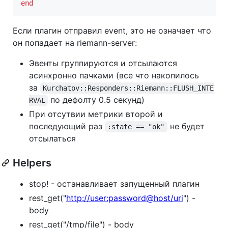
end
Если плагин отправил event, это не означает что
он попадает на riemann-server:
Эвенты группируются и отсылаются
асинхронно пачками (все что накопилось
за
Kurchatov::Responders::Riemann::FLUSH_INTE
по дефолту 0.5 секунд)
RVAL
При отсутвии метрики второй и
последующий раз
не будет
:state == "ok"
отсылаться
Helpers
stop! - останавливает запущенный плагин
rest_get("
http://user:password@host/uri
") -
body
rest_get("/tmp/file") - body