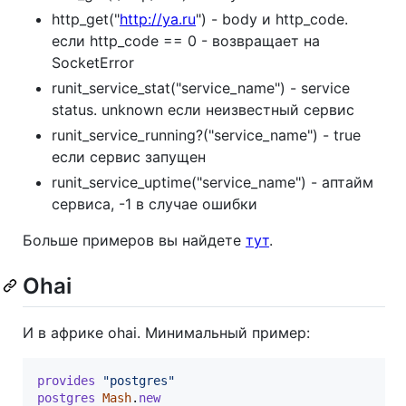
http_get("
http://ya.ru
") - body и http_code.
если http_code == 0 - возвращает на
SocketError
runit_service_stat("service_name") - service
status. unknown если неизвестный сервис
runit_service_running?("service_name") - true
если сервис запущен
runit_service_uptime("service_name") - аптайм
сервиса, -1 в случае ошибки
Больше примеров вы найдете
тут
.
Ohai
И в африке ohai. Минимальный пример:
provides
"postgres"
postgres
Mash
.
new