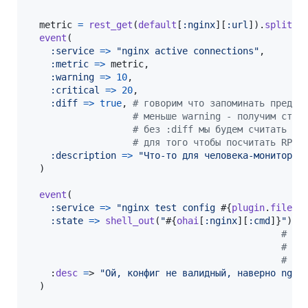
metric
=
rest_get
(
default
[
:nginx
]
[
:url
]
)
.
split
(
"
event
(
:service
=>
"nginx active connections"
,
:metric
=>
metric
,
:warning
=>
10
,
:critical
=>
20
,
:diff
=>
true
,
# говорим что запоминать предыд
# меньше warning - получим стат
# без :diff мы будем считать че
# для того чтобы посчитать RPS 
:description
=>
"Что-то для человека-монитора"
)
event
(
:service
=>
"nginx test config 
#{
plugin
.
file
}
"
:state
=>
shell_out
(
"
#{
ohai
[
:nginx
]
[
:cmd
]
}
"
)
.
e
# sh
# в 
# де
    :
desc
=
> 
"Ой, конфиг не валидный, наверно ngin
)