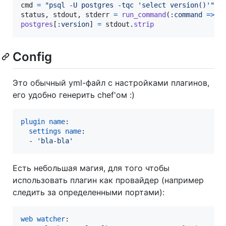
cmd
=
"psql -U postgres -tqc 'select version()'"
status
,
stdout
,
stderr
=
run_command
(
:command
=>
c
postgres
[
:version
]
=
stdout
.
strip
Config
Это обычный yml-файл с настройками плагинов,
eго удобно генерить chef'ом :)
plugin name
:

settings name
:

  - 
'
bla-bla
'
Есть небольшая магия, для того чтобы
использовать плагин как провайдер (например
следить за определенными портами):
web watcher
:
