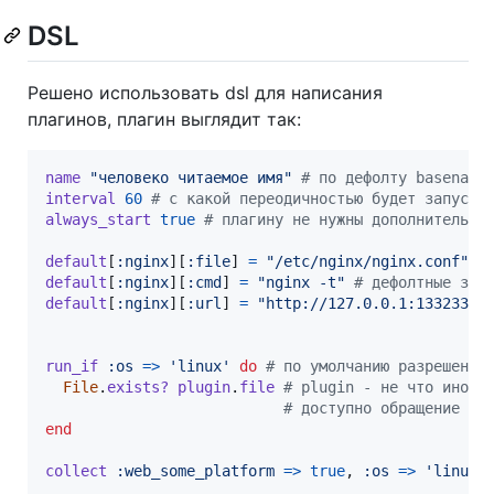
DSL
Решено использовать dsl для написания
плагинов, плагин выглядит так:
name
"человеко читаемое имя"
# по дефолту basename
interval
60
# с какой переодичностью будет запуска
always_start
true
# плагину не нужны дополнительны
default
[
:nginx
]
[
:file
]
=
"/etc/nginx/nginx.conf"
default
[
:nginx
]
[
:cmd
]
=
"nginx -t"
# дефолтные зна
default
[
:nginx
]
[
:url
]
=
"http://127.0.0.1:133233/s
run_if
:os
=>
'linux'
do
# по умолчанию разрешено 
File
.
exists?
plugin
.
file
# plugin - не что иное 
# доступно обращение pl
end
collect
:web_some_platform
=>
true
,
:os
=>
'linux'