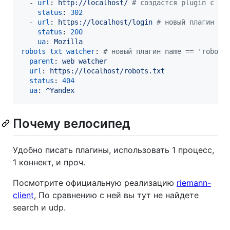
  - 
url
: 
http://localhost/ 
#
 создастся plugin с na
status
: 
302
  - 
url
: 
https://localhost/login 
#
 новый плагин na
status
: 
200
ua
: 
Mozilla
robots txt watcher
: 
#
 новый плагин name == 'robots
parent
: 
web watcher
url
: 
https://localhost/robots.txt
status
: 
404
ua
: 
^Yandex
Почему велосипед
Удобно писать плагины, использовать 1 процесс,
1 коннект, и проч.
Посмотрите официальную реализацию
riemann-
client
, По сравнению с ней вы тут не найдете
search и udp.