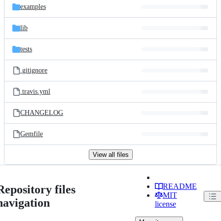
examples
lib
tests
.gitignore
.travis.yml
CHANGELOG
Gemfile
View all files
README
Repository files
MIT
navigation
license