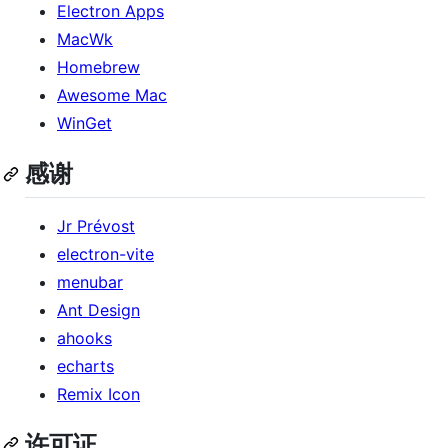
Electron Apps
MacWk
Homebrew
Awesome Mac
WinGet
感谢
Jr Prévost
electron-vite
menubar
Ant Design
ahooks
echarts
Remix Icon
许可证