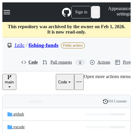
S
Navigation Menu
Appearance
k
Sign in
settings
i
p
t
This repository was archived by the owner on Feb 1, 2026.
o
It is now read-only.
c
o
1zilc
/
fishing-funds
Public archive
n
t
e
Code
Pull requests
Actions
Projec
0
n
t
Open more actions menu
main
Code
616 Commits
Folders
History
Latest
and
.github
commit
files
.vscode